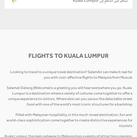
سافر من الدقم إلى Kuala Lumpur
FLIGHTS TO KUALA LUMPUR
Looking to travel to a unique travel destination? SalamAir can make it real for
you with cost-effective flights to Malaysia from Muscat.
Selamat Datang (Welcome) is a greeting you will hear everywhere you go. Kuala
Lumpur is a destination where a variety of cultures come together to offer a
unique experience to visitors. Where else can you savour the delectable street
food with one of the world's most iconic structures for a backdrop.
Filled with Malaysian hospitality, in this much-loved destination, fun and
world-class sophistication come together to create distinctive experiences for
tourists.
Kuala Lumpur, the main gateway to Malaysia has a variety of attractions ranging