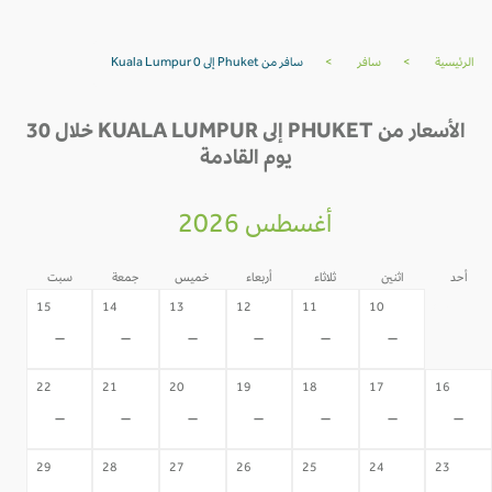
الرئيسية
>
سافر
>
سافر من Phuket إلى Kuala Lumpur 0
الأسعار من PHUKET إلى KUALA LUMPUR خلال 30
يوم القادمة
أغسطس 2026
أحد
اثنين
ثلاثاء
أربعاء
خميس
جمعة
سبت
09
15
14
13
12
11
10
-
-
-
-
-
-
-
22
21
20
19
18
17
16
-
-
-
-
-
-
-
29
28
27
26
25
24
23