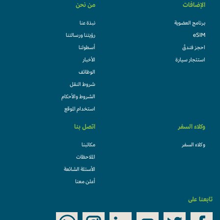
الإضافات
من نحن
برنامج العضوية
نبذة عنا
eSIM
رؤيتنا ورسالتنا
احجز فندقً
أسطولنا
استئجار سيارة
الأخبار
الوظائف
شروط النقل
الشروط والأحكام
استخدام الموقع
وكلاء السفر
اتصل بنا
وكلاء السفر
مكاتبنا
الملاحظات
الأسئلة الشائعة
أعلن معنا
تابعنا على