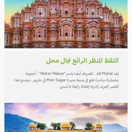
التقط المنظر الرائع لجال محل
يُعد Jal Mahal ، المعروف أيضًا باسم "Water Palace" ، أعجوبة
معمارية ساحرة تقع في وسط بحيرة Man Sagar في جايبور ، ويمنح هذا
القصر الفريد زائريه إطلالة رائعة لا تُنسى.