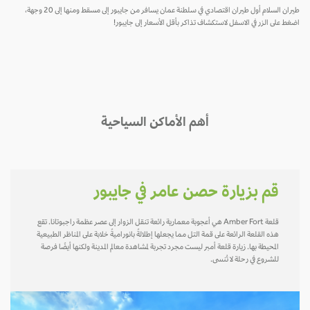
طيران السلام أول طيران اقتصادي في سلطنة عمان يسافر من جايبور إلى مسقط ومنها إلى 20 وجهة،
اضغط على الزر في الاسفل لاستكشاف تذاكر بأقل الأسعار إلى جايبور!
أهم الأماكن السياحية
قم بزيارة حصن عامر في جايبور
قلعة Amber Fort هي أعجوبة معمارية رائعة تنقل الزوار إلى عصر عظمة راجبوتانا. تقع
هذه القلعة الرائعة على قمة التل مما يجعلها إطلالةً بانوراميةً خلابة على المناظر الطبيعية
المحيطة بها. زيارة قلعة أمبر ليست مجرد تجربة لمشاهدة معالم المدينة ولكنها أيضًا فرصة
للشروع في رحلة لا تُنسى.