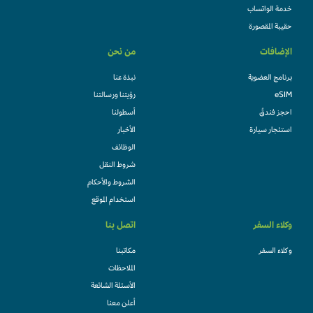
خدمة الواتساب
حقيبة المقصورة
الإضافات
من نحن
برنامج العضوية
نبذة عنا
eSIM
رؤيتنا ورسالتنا
احجز فندقً
أسطولنا
استئجار سيارة
الأخبار
الوظائف
شروط النقل
الشروط والأحكام
استخدام الموقع
وكلاء السفر
اتصل بنا
وكلاء السفر
مكاتبنا
الملاحظات
الأسئلة الشائعة
أعلن معنا