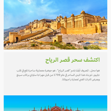
اكتشف سحر قصر الرياح
هوا محل ، المعروف أيضًا باسم "قصر الرياح" ، هو جوهرة معمارية ساحرة تقع في قلب
جايبور. تم بناء هذا المبنى الساحر في عام 1799 من قبل مهراجا ساواي براتاب سينغ
ويعرض التراث الغني لعمارة راجبوتانا.