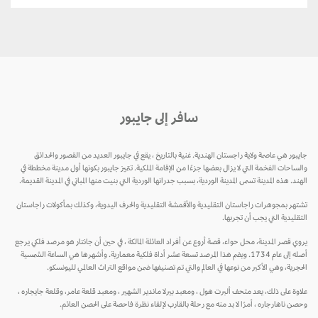
سافر إلى جايبور
جايبور هي عاصمة ولاية راجستان الهندية. غنية بالتاريخ ، يقع في جايبور العديد من القصور والحدائق
والساحات الفخمة التي لا يزال بعضها جزءًا من الإقامة الملكية. تتميز جايبور بكونها أول مدينة مخططة في
الهند. هذه المدينة تسمى المدينة الوردية، بسبب جدرانها الوردية التي بنيت منها المباني في المدينة القديمة.
تشتهر بمجوهرات راجاستان التقليدية والأقمشة التقليدية والحرف اليدوية، وكذلك بمأكولات راجاستان
التقليدية التي يجب أن تجربها.
يروي قصر المدينة، محل حواء، قصة أروع عن أفراد العائلة المالكة ، في حين أن جانتار هو مرصد فلكي يرجع
أصله إلى عام 1734. ويضم هذا المرصد تسعة عشر أداة فلكية معمارية. وأشهرها هي الساعة الشمسية
الحجرية، وهي الأكبر من نوعها في العالم والتي تم تصنيفها ضمن مواقع التراث العالمي لليونسكو.
علاوة على ذلك، يعد متحف ألبرت هول ، ومعبد بيرلا ماندير الشهير ، ومعبد قلعة عامر، وقلعة جايجاره ،
وحصن ناهارجاره ، أمرًا لا بد منه مع رحلة بالقارب لإلقاء نظرة فاحصة على الحصن العائم.