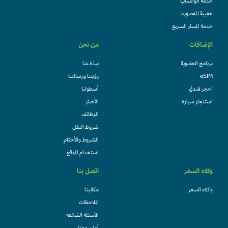
خدمة الواتساب
حقيبة المقصورة
خدمة المسار السريع
الإضافات
من نحن
برنامج العضوية
نبذة عنا
eSIM
رؤيتنا ورسالتنا
احجز فندقً
أسطولنا
استئجار سيارة
الأخبار
الوظائف
شروط النقل
الشروط والأحكام
استخدام الموقع
وكلاء السفر
اتصل بنا
وكلاء السفر
مكاتبنا
الملاحظات
الأسئلة الشائعة