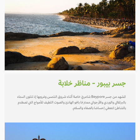
جسر بيبور - مناظر خلابة
المشهد من جسر Beypore شاعريٌ خاصة أثناء شروق الشمس وغروبها إذ تتلون السماء
بالبرتقالي والوردي والأرجواني ممتزجًا بالجو الهادئ والصوت اللطيف للأمواج التي تصطدم
بالشاطئ لتعطي إحساسًا بالصفاء والسلام.