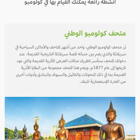
أنشطة رائعة يمكنك القيام بها في كولومبو
متحف كولومبو الوطني
زُر متحف كولومبو الوطني، واحد من أشهر المتاحف والأماكن السياحية في
سريلانكا والذي يضم بين جنباته قصة سريلانكا التاريخية القديمة. عند
دخولك المتحف ستأسر ناظريك صالات العرض الأثرية القديمة والتي عود
تاريخها إلى عام 1877م، ويضم هذا المتحف مجموعة من البقايا الأثرية
القديمة بما في ذلك المنحوتات والتماثيل والسيوف والبنادق وأدوات أخرى
من الفترة الإستعمارية للبلاد.