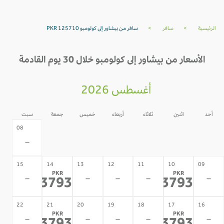
الرئيسية
>
سافر
>
سافر من بيشاور إلى كولومبو PKR 125710
الأسعار من بيشاور إلى كولومبو خلال 30 يوم القادمة
أغسطس 2026
أحد
اثنين
ثلاثاء
أربعاء
خميس
جمعة
سبت
07
06
05
04
03
02
08
-
-
-
-
-
-
-
15
14
13
12
11
10
09
PKR
PKR
-
-
-
-
-
143793
143793
*
*
22
21
20
19
18
17
16
PKR
PKR
-
-
-
-
-
*
*