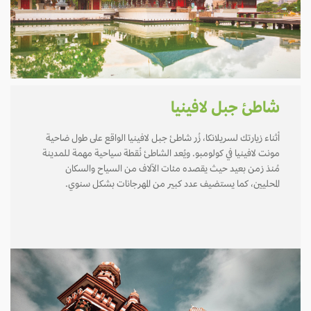
شاطئ جبل لافينيا
أثناء زيارتك لسريلانكا، زُر شاطئ جبل لافينيا الواقع على طول ضاحية
مونت لافينيا في كولومبو. ويُعد الشاطئ نُقطة سياحية مهمة للمدينة
مُنذ زمن بعيد حيث يقصده مئات الآلاف من السياح والسكان
المحليين، كما يستضيف عدد كبير من المهرجانات بشكل سنوي.