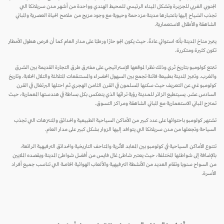
الجنوبي الغربي للجزيرة وتشكل الميناء الرئيسي للمحيط الهندي وواحدة من أشهر مدن سريلانكا التي
تجذب السُياح إليها باعتبارها مدينة مزدحمة وحيوية مع وجود مزيج من ملامح الحياة العصرية والمباني
الشاهقة والأطلال الاستعمارية.
يتميز مناخ المدينة بأنه استوائي عادةً. حيث يكون الجو حارًا ورطبًا على مدار العام كما أن فرص هطول الأمطار
تكون كثيرة ومتكررة.
تتمتع كولومبو بتاريخ ثري وذلك نظرا لموقعها الإستراتيجي على مفترق طرق التجارة القديمة بين الشرق
والغرب. وتتميز المدينة بطبيعة فاتنة تجمع بين السهول الخضراء والمستنقعات المتلالئة والتلال الخلابة. وتاريخ
كولومبو غني عن التعريف حيث سكنها المسلمون في القرن الثامن الهجري ثم احتلها البرتغال في القرن
السادس عشر. يسيتطيع الزائر للمدينة رؤية تراثها الذي ينعكس بكل بساطة في هندستها المعمارية، حيث
تمتزج المباني الاستعمارية مع المباني الشاهقة ومراكز التسوق.
تشتهر كولومبو باحتوائها على عدد كبير من الأماكن السياحية الطبيعية والحدائق والمنتزهات التي تجذب
السياحة وتجعلها من مدن سريلانكا التي يتوافد إليها الزوار بشكل كبير على مدار العام.
تتنوع الأماكن السياحية في كولومبو بين المعابد الأثرية والمتاحف التاريخية والحدائق الترفيهية الرائعة،
بالإضافة إلى شواطئها المختلفة، حيث يعتبر شاطئ غال فايس من أفضل شواطئ المدينة ويقصده الملايين
من السواح سنويا وتقام العديد من الأنشطة الترفيهية والألعاب الهوائية الخاصة التي تناسب جميع أفراد
الأسرة.