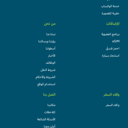
خدمة الواتساب
حقيبة المقصورة
الإضافات
من نحن
برنامج العضوية
نبذة عنا
eSIM
رؤيتنا ورسالتنا
احجز فندقً
أسطولنا
استئجار سيارة
الأخبار
الوظائف
شروط النقل
الشروط والأحكام
استخدام الموقع
وكلاء السفر
اتصل بنا
وكلاء السفر
مكاتبنا
الملاحظات
الأسئلة الشائعة
أعلن معنا