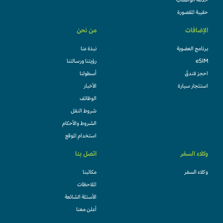
خدمة الواتساب
حقيبة المقصورة
الإضافات
من نحن
برنامج العضوية
نبذة عنا
eSIM
رؤيتنا ورسالتنا
احجز فندقً
أسطولنا
استئجار سيارة
الأخبار
الوظائف
شروط النقل
الشروط والأحكام
استخدام الموقع
وكلاء السفر
اتصل بنا
وكلاء السفر
مكاتبنا
الملاحظات
الأسئلة الشائعة
أعلن معنا