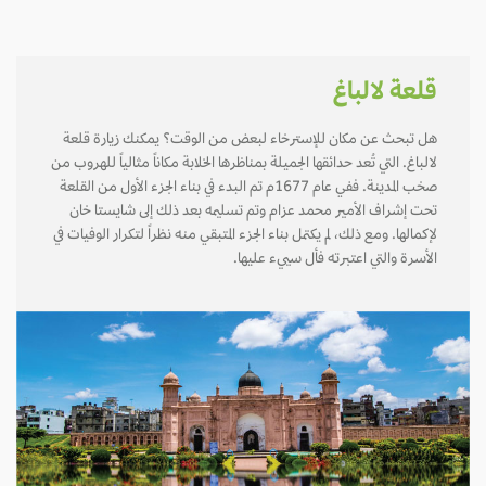
قلعة لالباغ
هل تبحث عن مكان للإسترخاء لبعض من الوقت؟ يمكنك زيارة قلعة
لالباغ. التي تُعد حدائقها الجميلة بمناظرها الخلابة مكاناً مثالياً للهروب من
صخب المدينة. ففي عام 1677م تم البدء في بناء الجزء الأول من القلعة
تحت إشراف الأمير محمد عزام وتم تسليمه بعد ذلك إلى شايستا خان
لإكمالها. ومع ذلك، لم يكتمل بناء الجزء المتبقي منه نظراً لتكرار الوفيات في
الأسرة والتي اعتبرته فأل سييء عليها.