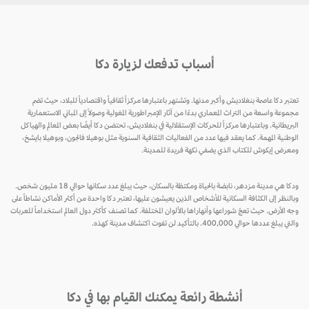
أسباب تدفعك لزيارة دكا
تعتبر دكا عاصمة بنغلاديش وأكبر مدنها. وتشتهر باعتبارها مركزاً ثقافياً واقتصادياً للبلاد، حيث تضم
مجموعة واسعة من التراث المعماري بدءًا من آثار الإمبراطورية المغولية وصولاً إلى المباني الاستعمارية
البريطانية. وباعتبارها مركزاً للحركات الإستقلالية في بنغلاديش، تحتضن دكا أيضًا بعض المعالم والهياكل
الوطنية المهمة. كما يعقد فيها عدد من الفعاليات الثقافية السنوية مثل بوهيلا فالجون، وبوهيلا بايشخ،
ومعرض إيكوش للكتاب الذي يضفي نكهة فريدة للمدينة.
ودكا هي مدينة مزدهر، نابضة بالحياة ومكتظة بالسكان، حيث يبلغ عدد سكانها حوالي 18 مليون شخص.
وبالنظر إلى الكثافة السكانية للأشخاص الذين يعيشون عليها، تعتبر دكا واحدة من أكثر الأماكن نشاطاً على
وجه الأرض. حيث تعجّ شوراعها وأنهاراها بالألوان المختلفة. كما تصنف كأكثر دول العالم استخداماً للعربات
والتي يبلغ عددها حوالي 400,000. بالتأكيد لن تفوت اكتشاف مدينة كهذه.
أنشطة رائعة يمكنك القيام بها في دكا