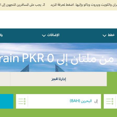
2. يجب على المسافرين المتجهين إلى الهند تعبئة نموذج الإقرار الصحي الذاتي (Air Suvidha) الإلزامي قبل موعد الوصول بـ 24 ساعة على الأقل. اضغط هنا للدخول إلى بوابة Air Suvidha.
خطط
الإضافات
وكل
لتان إلى Bahrain PKR 0
إدارة الحجز
إلى