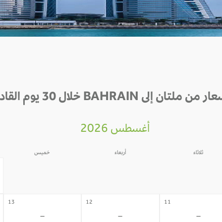
 من ملتان إلى BAHRAIN خلال 30 يوم القادمة
أغسطس 2026
ثلاثاء
أربعاء
خميس
06
05
04
-
-
-
13
12
11
-
-
-