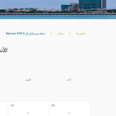
الرئيسية
>
سافر
>
سافر من ملتان إلى Bahrain PKR 0
الأسعار
أحد
اثنين
03
02
-
-
10
09
-
-