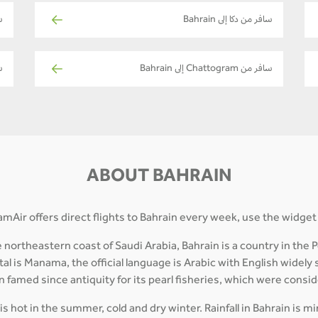
سافر من دكا إلى Bahrain
س
سافر من Chattogram إلى Bahrain
سا
ABOUT BAHRAIN
amAir offers direct flights to Bahrain every week, use the widget
ortheastern coast of Saudi Arabia, Bahrain is a country in the Pe
tal is Manama, the official language is Arabic with English widely
een famed since antiquity for its pearl fisheries, which were consi
is hot in the summer, cold and dry winter. Rainfall in Bahrain is m