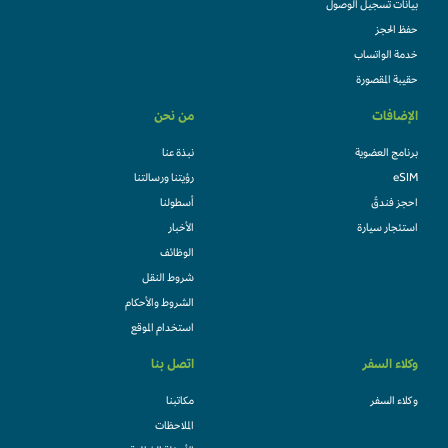
بيانات تسجيل الوصول
حفظ الحجز
خدمة الواتساب
حقيبة المقصورة
الإضافات
من نحن
برنامج العضوية
نبذة عنا
eSIM
رؤيتنا ورسالتنا
احجز فندقً
أسطولنا
استئجار سيارة
الأخبار
الوظائف
شروط النقل
الشروط والأحكام
استخدام الموقع
وكلاء السفر
اتصل بنا
وكلاء السفر
مكاتبنا
الملاحظات