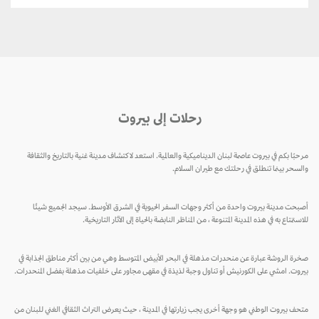
رحلات إلى بيروت
مرحبًا بكم في بيروت عاصمة لبنان الديناميكية والعالمية. استعد لاكتشاف مدينة غنية بالتاريخ والثقافة
والسحر بينما تنطلق في رحلتك مع طيران السلام.
أصبحت مدينة بيروت واحدة من أكثر وجهات السفر الحيوية في الشرق الأوسط. سيجد الجميع شيئًا
للاستمتاع به في هذه المدينة المتنوعة ، من المناظر النابضة بالحياة إلى الآثار التاريخية.
صخرة الروشة عبارة عن منحدرات مذهلة في البحر الأبيض المتوسط ​​وهي من بين أكثر مناطق الجذابة في
بيروت. امشي على الكورنيش أو تناول وجبة لذيذة في مقهى مجاور على خلفيات مذهلة بفضل المنحدرات.
متحف بيروت الوطني هو وجهة أخرى يجب زيارتها في المدينة ، حيث يعرض التراث الثقافي الغني للبنان من