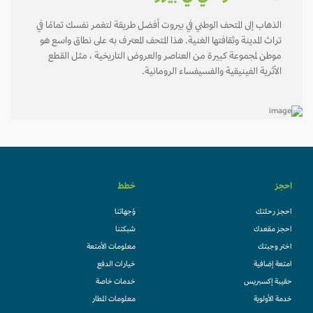
الذهاب إلى المتحف الوطني في بيروت أفضل طريقة لتغمر نفسك تمامًا في
تراث المدينة وثقافتها الغنية. هذا المتحف المعترف به على نطاق واسع هو
موطن لمجموعة كبيرة من العناصر والعروض التاريخية ، مثل القطع
الأثرية الفينيقية والفسيفساء الرومانية.
احجز
خطط
احجز رحلتك
وُجهاتنا
احجز مقعدك
شبكتنا
اختر وجبتك
معلومات الأمتعة
امتعة إضافية
خيارات الدفع
حقيبة إكسبريس
خدمات خاصة
خدمة الأولوية
معلومات المطار