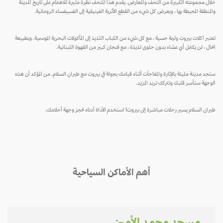
خلال مجموعته الكبيرة من التحف والمعارض. يقدم هذا المتحف نظرة مثيرة للاهتمام على تاريخ المدينة
والمنطقة المحيطة بها ، ويعرض كل شيء من القطع الأثرية الفينيقية إلى الفسيفساء الرومانية.
تعتبر اكلات بيروت وليمة حسية ، مع كل شيء من الكباب اللذيذ إلى المأكولات البحرية الموسمية. وبطبيعة
الحال ، لن يكتمل أي عشاء بدون حلوى لذيذة ، مع فنجان كبير من القهوة اللبنانية.
ستجد مدينة مليئة بالإثارة والمفاجآت أثناء قيامك بجولة في بيروت مع طيران السلام. من المؤكد أن هذه
الوجهة ستأسر قلبك وتتركك تريد المزيد.
طيران السلام يسير رحلات مباشرة إلى بيروت! استخدم الأداة أدناه لحجز وجهة أحلامك.
أهم الأماكن السياحية