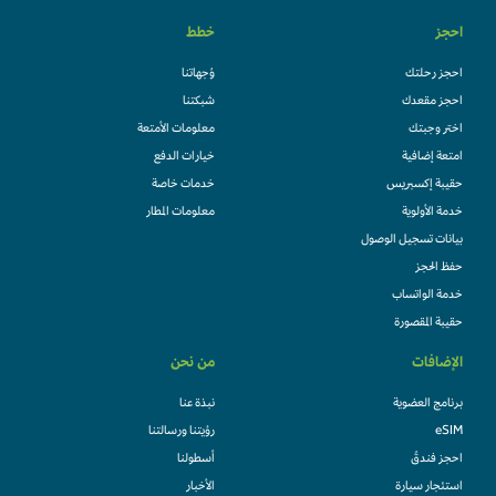
احجز
خطط
احجز رحلتك
وُجهاتنا
احجز مقعدك
شبكتنا
اختر وجبتك
معلومات الأمتعة
امتعة إضافية
خيارات الدفع
حقيبة إكسبريس
خدمات خاصة
خدمة الأولوية
معلومات المطار
بيانات تسجيل الوصول
حفظ الحجز
خدمة الواتساب
حقيبة المقصورة
الإضافات
من نحن
برنامج العضوية
نبذة عنا
eSIM
رؤيتنا ورسالتنا
احجز فندقً
أسطولنا
استئجار سيارة
الأخبار