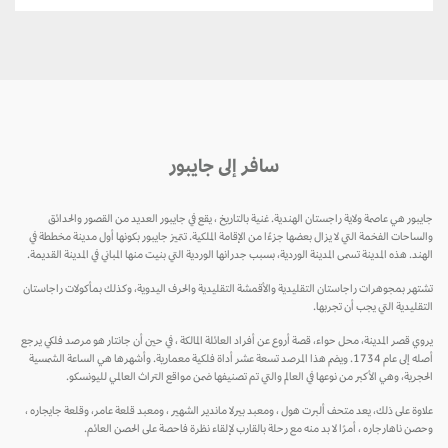
سافر إلى جايبور
جايبور هي عاصمة ولاية راجستان الهندية. غنية بالتاريخ ، يقع في جايبور العديد من القصور والحدائق
والساحات الفخمة التي لا يزال بعضها جزءًا من الإقامة الملكية. تتميز جايبور بكونها أول مدينة مخططة في
الهند. هذه المدينة تسمى المدينة الوردية، بسبب جدرانها الوردية التي بنيت منها المباني في المدينة القديمة.
تشتهر بمجوهرات راجاستان التقليدية والأقمشة التقليدية والحرف اليدوية، وكذلك بمأكولات راجاستان
التقليدية التي يجب أن تجربها.
يروي قصر المدينة، محل حواء، قصة أروع عن أفراد العائلة المالكة ، في حين أن جانتار هو مرصد فلكي يرجع
أصله إلى عام 1734. ويضم هذا المرصد تسعة عشر أداة فلكية معمارية. وأشهرها هي الساعة الشمسية
الحجرية، وهي الأكبر من نوعها في العالم والتي تم تصنيفها ضمن مواقع التراث العالمي لليونسكو.
علاوة على ذلك، يعد متحف ألبرت هول ، ومعبد بيرلا ماندير الشهير ، ومعبد قلعة عامر، وقلعة جايجاره ،
وحصن ناهارجاره ، أمرًا لا بد منه مع رحلة بالقارب لإلقاء نظرة فاحصة على الحصن العائم.