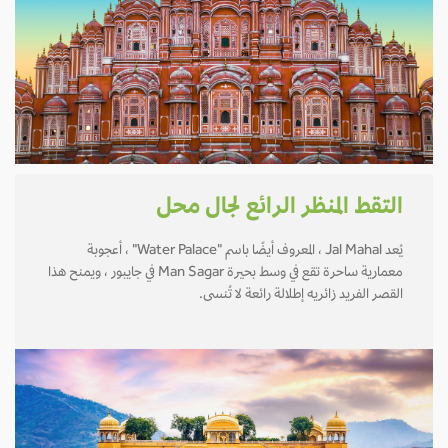
التقط المنظر الرائع لجال محل
يُعد Jal Mahal ، المعروف أيضًا باسم "Water Palace" ، أعجوبة
معمارية ساحرة تقع في وسط بحيرة Man Sagar في جايبور ، ويمنح هذا
القصر الفريد زائريه إطلالة رائعة لا تُنسى.