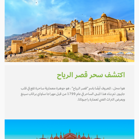
اكتشف سحر قصر الرياح
هوا محل ، المعروف أيضًا باسم "قصر الرياح" ، هو جوهرة معمارية ساحرة تقع في قلب
جايبور. تم بناء هذا المبنى الساحر في عام 1799 من قبل مهراجا ساواي براتاب سينغ
ويعرض التراث الغني لعمارة راجبوتانا.