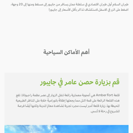
طيران السلام أول طيران اقتصادي في سلطنة عمان يسافر من جايبور إلى مسقط ومنها إلى 20 وجهة،
اضغط على الزر في الاسفل لاستكشاف تذاكر بأقل الأسعار إلى جايبور!
أهم الأماكن السياحية
قم بزيارة حصن عامر في جايبور
قلعة Amber Fort هي أعجوبة معمارية رائعة تنقل الزوار إلى عصر عظمة راجبوتانا. تقع
هذه القلعة الرائعة على قمة التل مما يجعلها إطلالةً بانوراميةً خلابة على المناظر الطبيعية
المحيطة بها. زيارة قلعة أمبر ليست مجرد تجربة لمشاهدة معالم المدينة ولكنها أيضًا فرصة
للشروع في رحلة لا تُنسى.