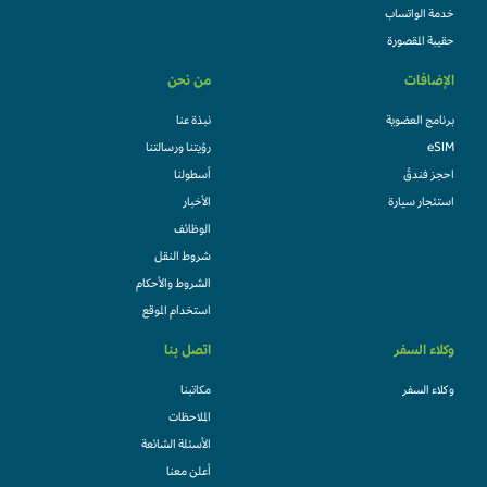
خدمة الواتساب
حقيبة المقصورة
الإضافات
من نحن
برنامج العضوية
نبذة عنا
eSIM
رؤيتنا ورسالتنا
احجز فندقً
أسطولنا
استئجار سيارة
الأخبار
الوظائف
شروط النقل
الشروط والأحكام
استخدام الموقع
وكلاء السفر
اتصل بنا
وكلاء السفر
مكاتبنا
الملاحظات
الأسئلة الشائعة
أعلن معنا