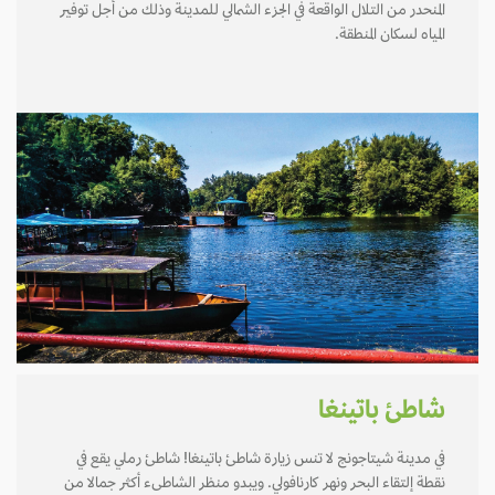
المنحدر من التلال الواقعة في الجزء الشمالي للمدينة وذلك من أجل توفير
المياه لسكان المنطقة.
شاطئ باتينغا
في مدينة شيتاجونج لا تنس زيارة شاطئ باتينغا! شاطئ رملي يقع في
نقطة إلتقاء البحر ونهر كارنافولي. ويبدو منظر الشاطىء أكثر جمالا من