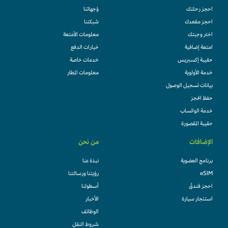
احجز رحلتك
وُجهاتنا
احجز مقعدك
شبكتنا
اختر وجبتك
معلومات الأمتعة
امتعة إضافية
خيارات الدفع
حقيبة إكسبريس
خدمات خاصة
خدمة الأولوية
معلومات المطار
بيانات تسجيل الوصول
حفظ الحجز
خدمة الواتساب
حقيبة المقصورة
الإضافات
من نحن
برنامج العضوية
نبذة عنا
eSIM
رؤيتنا ورسالتنا
احجز فندقً
أسطولنا
استئجار سيارة
الأخبار
الوظائف
شروط النقل