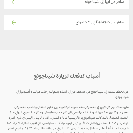
سافر من أبها إلى شيتاجونج
سافر من Bahrain إلى شيتاجونج
أسباب تدفعك لزيارة شيتاجونج
هل تخطط للسفر إلى شيتاجونج من مسقط. طيران السلام يقدم لك رحلات مباشرة أسبوعيا إلى
شيتاجونج.
على ضفاف نهر كارنافولي في بنغلاديش، تقع مدينة شيتاغونغ بين خليج البنغال وهضاب بنغلاديش
الخضراء، وتشتهر بمكانتها التاريخية المميزة فهي ثان أكبر مدن بنغلاديش ومركزها البحري الدولي منذ
العصور القديمة. ولقد كانت شيتاغونغ بوابة رئيسية لتجارة الشاي والأرز والزيت والخيش في شبه القارة
الهندية. وكانت قاعدة حيوية للقوات الأمريكية والبريطانية أثناء عملية بورما في الحرب العالمية الثانية. كما
شهدت المدينة أيضاً إعلان استقلال بنجلاديش عن باكستان في حرب الاستقلال عام 1971. واليوم، تعتبر