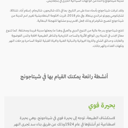
مدينة شيتاغونغ واحدة من الوجهات السياحية الكبرى في بنجلاديش.
ولقد عُرفت شيتاجونج بأسماء عدة على مر التاريخ بما في ذلك شاتيجون، شاتيجام، إسلام آباد، تشاتالا،
تشايتابومي وبورتو غراندي بينغالا. وفي عام 2018، قررت الحكومة البنغلاديشية تغيير اسم المدينة من
شيتاجونج لتصبح شاتوغرام وذلك لجعل الاسم يبدو مشابها للتهجئة البنغالية.
تتمتع شيتاجونج بدرجة عالية من التنوع الديني والعرقي وهذا ما يجعلها مدينة فريدة ومختلفة. كما تتنوع
معالم الجذب في المدينة بين المواقع الأثرية والمساجد التاريخية والمناظر الطبيعية الخلابة والمدن الفوضوية
والغابات وحدائق الشاي والثروة الحيوانية والنباتية الغنية والحياة القبلية الملونة الساحرة ورحلات النهر
ونكهات الغذاء والمهرجانات.
أنشطة رائعة يمكنك القيام بها في شيتاجونج
بحيرة فوي
لاستكشاف الطبيعة، توجه إلى بحيرة فوي في شيتاجونج، وهي بحيرة
اصطناعية تم أنشاؤها في عام 1924وذلك عن طريق بناء سد لمجرى النهر