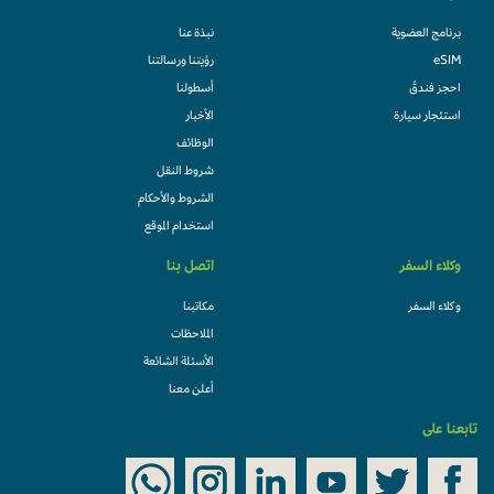
برنامج العضوية
نبذة عنا
eSIM
رؤيتنا ورسالتنا
احجز فندقً
أسطولنا
استئجار سيارة
الأخبار
الوظائف
شروط النقل
الشروط والأحكام
استخدام الموقع
وكلاء السفر
اتصل بنا
وكلاء السفر
مكاتبنا
الملاحظات
الأسئلة الشائعة
أعلن معنا
تابعنا على