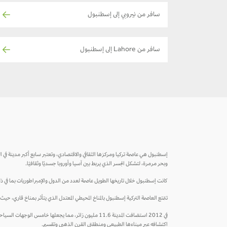
سافر من نيروبي إلى إسطنبول
سافر من Lahore إلى إسطنبول
وبحر مرمرة، لتشكل الجسر الذي يربط بين آسيا وأوروبا جسديًا وثقافيًا.
كانت إسطنبول خلال تاريخها الطويل عاصمة لعدد من الدول والإمبراطوريات بما في ذلك ال
تتمتع العاصمة التركية إسطنبول بالمناخ المحيطي المعتدل الذي يتأثر بمناخ قاري، حيث ي
في 2012 استضافت المدينة 11.6 مليون زائر، مما يجعلها 
اكتشافه عبر ميناءها الطبيعي ومنطقتي القرن الذهبي وتقسيم.