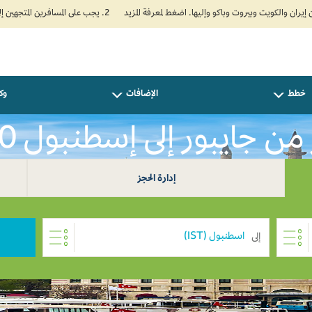
2. يجب على المسافرين المتجهين إلى الهند تعبئة نموذج الإقرار الصحي الذاتي (Air Suvidha) الإلزامي قبل موعد الوصول بـ 24 ساعة على الأقل. اضغط هنا للدخول إلى بوابة Air Suvidha.
خطط
الإضافات
وكل
ن جايبور إلى إسطنبول INR 0
إدارة الحجز
إلى