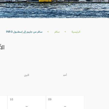
الرئيسية
>
سافر
>
سافر من جايبور إلى إسطنبول INR 0
الأ
أحد
اثنين
03
02
-
-
10
09
-
-