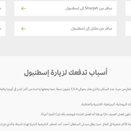
سافر من Sharjah إلى إسطنبول
س
سافر من ملتان إلى إسطنبول
س
أسباب تدفعك لزيارة إسطنبول
إسطنبول هي عاصمة تركيا ومركزها الثقافي والاقتصادي، وتعتبر سابع أكبر مدينة في العالم من حيث عدد السكان والذي يقد
رومانية، البيزنطية، اللاتينية والعثمانية.
كون فصل الصيف حارًا ورطبًا أما فصل الشتاء فيوصف بأنه باردًا ثلجيًا أحيانًا.
خامس الوجهات السياحية الأكثر شعبية في العالم. حيث يظل ميدان السلطان أحمد أحد المحاور التاريخية البارزة لهذه المدينة، وال