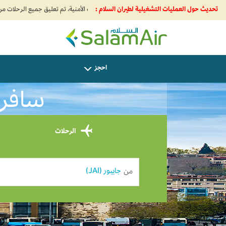
تحديث حول العمليات التشغيلية لطيران السلام :
SalamAir
احجز
سافر م
الرحلات
من