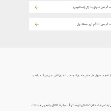
افر من سيلهيت إلى إسطنبول
افر من الدقم إلى إسطنبول
ّر بحوالي 13.4 مليون نسمة، مما يجعلها واحدة من أكبر المدن في أوروبا والعالم. تقع إسطنبول على جانبي مضيق البوسفور، المضيق الذي يصل بين البحر الأسود
ذي تم إدراجه ضمن قائمة التراث العالمي لليونسكو، أما مركزها الثقافي والترفيهي فبإمكانك