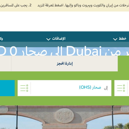
2. يجب على المسافرين المتجهين إلى الهند تعبئة نموذج الإقرار الصحي الذاتي (Air Suvidha) الإلزامي قبل موعد الوصول بـ 24 ساعة على الأقل. اضغط هنا للدخول إلى بوابة Air Suvidha.
خطط
الإضافات
وكل
 إلى صحار AED 0
إدارة الحجز
إلى