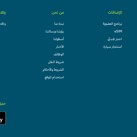
الإضافات
من نحن
وكلا
برنامج العضوية
نبذة عنا
وكلاء
eSIM
رؤيتنا ورسالتنا
احجز فندقً
أسطولنا
استئجار سيارة
الأخبار
الوظائف
شروط النقل
الشروط والأحكام
استخدام الموقع
حمل 