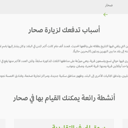
صحار
أسباب تدفعك لزيارة صحار
 التي يلقي فيها التاريخ بظلاله على واقعها الحديث. فمنذ ألف عام كانت أكبر المدن في البلاد: وكان يشار إليها با
إلى بلاد ما بين النهرين ودلمون (البحرين حالياً).
 فيها حوالي تسع وتسعون قرية، وهي موزّعة على مناطقها الثلاث المذكورة سابقاً، ولكن العدد الأكبر منها يقع في 
واحداً وثلاثين قرية ومنها: قرية الحجرة، وصلان، وعوتب.
لمحليين، وتدفق الجاليات الأخرى إلى البلد، وظهور مناطق سكنية جديدة، ومراكز تجارية ضخمة، وفنادق الخمسة نج
أنشطة رائعة يمكنك القيام بها في صحار