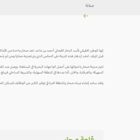
صلالة
إنها الموطن الحقيقي لأسد البحار العُماني أحمد بن ماجد، تعد صحار واحدة من الأماكن
قبل الميلاد، اعتمد ازدهار هذه المدينة على النحاس الذي يتم تعدينه محليًا ومن ثم شحنه 
تتميز مدينة صحار باحتوائها على أجمل الواجهات البحرية في السلطنة. ويصل عدد القرى
السهيلة، والفرفارة، والخان، أمّا عددها في المنطقة السهلية، والشريط الساحلي فيبلغ 
ولقد ساعد إنشاء ميناء صحار والمنطقة الحرة في توفير الكثير من الوظائف للسكان ا