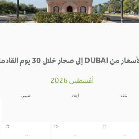
ار من DUBAI إلى صحار خلال 30 يوم القادمة
أغسطس 2026
ثلاثاء
أربعاء
خميس
06
05
04
-
-
-
13
12
11
-
-
-