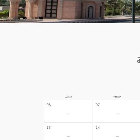
جمعة
سبت
08
07
-
-
15
14
-
-