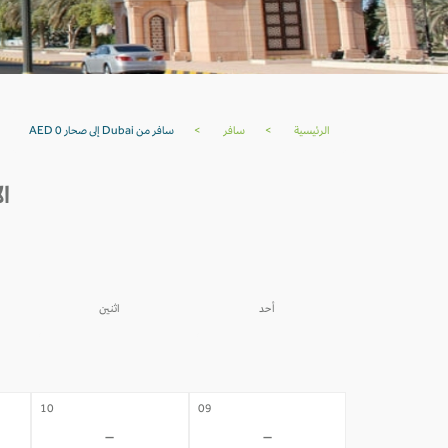
الرئيسية
>
سافر
>
سافر من Dubai إلى صحار AED 0
الأسع
أحد
اثنين
03
02
-
-
10
09
-
-