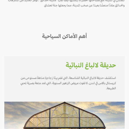
المعتدل في المدينة، مع مساحاتها الخضراء، يكسبها أيضًا لقب "مدينة الحدائق". توفر العديد من المتنزهات
والحدائق ملاذًا منعشًا بعيدًا عن صخب المدينة، مما يجعلها جنة لعشاق
أهم الأماكن السياحية
حديقة لالباغ النباتية
استكشف حديقة لالباغ النباتية الشاسعة، التي تضم بيتًا زجاجيًا مذهلاً مستوحى من
كريستال بالاس في لندن. لا تفوت عروض الزهور السنوية، التي تعد متعة بصرية لمحبي
الطبيعة.