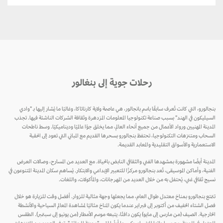
رحلات جوية إلى بنغالور
بنجالورو، التي كانت تُعرف سابقًا باسم بانجالور، هي عاصمة ولاية كارناتاكا، وغالبًا ما يُشار إليها بـ "وادي
السيليكون في الهند" بسبب صناعة تكنولوجيا المعلومات المزدهرة وثقافة الشركات الناشئة فيها. تجذب
المدينة المهنيين ورواد الأعمال من جميع أنحاء العالم، مما يخلق جوًا عالميًا وديناميكيًا. وسط ناطحات
السحاب ومتنزهات التكنولوجيا، تحتفظ بنجالورو بسحرها القديم مع المباني التي تعود إلى الحقبة
الاستعمارية والأسواق التقليدية والمعابد القديمة.
المدينة أيضًا مشهورة بمشهدها الفني والثقافي النابض بالحياة. مع العديد من المسارح، وصالات العرض
الفنية، وأماكن الموسيقى، تُعد بنجالورو مركزًا للتعبير الإبداعي والابتكار. يُساهم سكان المدينة المتنوعون في
نسيج ثقافي غني، يُحتفل به من خلال العديد من المهرجانات، والمأكولات، واللغات.
تتمتع بنجالورو بمناخ معتدل طوال العام، مما يجعلها وجهة مثالية للزوار. أفضل وقت للزيارة هو خلال
فصل الشتاء الخفيف من أكتوبر إلى فبراير عندما يكون المناخ مثاليًا لمشاهدة المعالم السياحية والأنشطة
الخارجية. الصيف (من مارس إلى مايو) يكون دافئًا، يتبعه موسم الأمطار (من يونيو إلى سبتمبر). الطقس