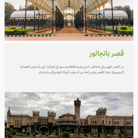
قصر بانجالور
زر القصر المهيب في بانجالور، الذي يشبه قلعة وندسور في إنجلترا. بُني بأسلوب العمارة
التيودورية، هذا القصر يقدم لمحة عن أسلوب الحياة الفخم لأسرة واديار.