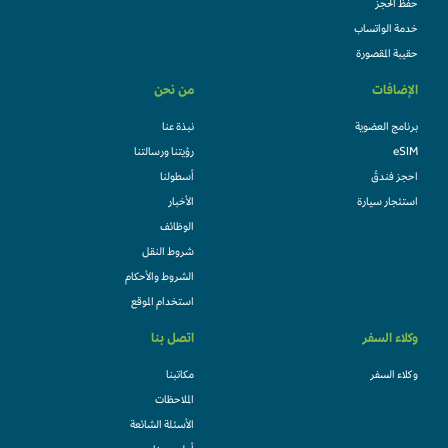
حفظ الحجز
خدمة الواتساب
حقيبة المقصورة
الإضافات
من نحن
برنامج العضوية
نبذة عنا
eSIM
رؤيتنا ورسالتنا
احجز فندقً
أسطولنا
استئجار سيارة
الأخبار
الوظائف
شروط النقل
الشروط والأحكام
استخدام الموقع
وكلاء السفر
اتصل بنا
وكلاء السفر
مكاتبنا
الملاحظات
الأسئلة الشائعة