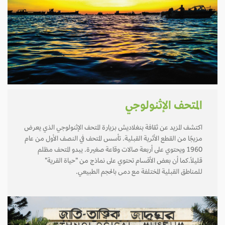
المتحف الإثنولوجي
اكتشف المزيد عن ثقافة بنغلاديش بزيارة المتحف الإثنولوجي الذي يعرض
مزيجًا من القطع الأثرية القبلية. تأسس المتحف في النصف الأول من عام
1960 ويحتوي على أربعة صالات وقاعة صغيرة. يبدو المتحف مظلم
قليلاً.كما أن بعض الأقسام تحتوي على نماذج من "حياة القرية"
للمناطق القبلية المختلفة مع دمى بالحجم الطبيعي.