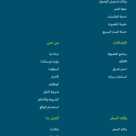
بيانات تسجيل الوصول
حفظ الحجز
خدمة الواتساب
حقيبة المقصورة
خدمة المسار السريع
الإضافات
من نحن
برنامج العضوية
نبذة عنا
eSIM
رؤيتنا ورسالتنا
احجز فندقً
أسطولنا
استئجار سيارة
الأخبار
الوظائف
شروط النقل
الشروط والأحكام
استخدام الموقع
وكلاء السفر
اتصل بنا
وكلاء السفر
مكاتبنا