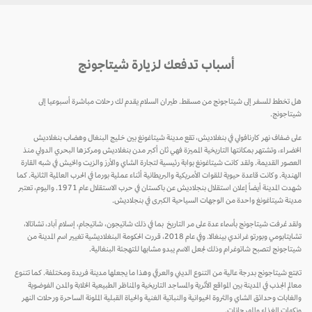
أسباب تدفعك لزيارة شيتاجونج
هل تخطط للسفر إلى شيتاجونج من مسقط. طيران السلام يقدم لك رحلات مباشرة أسبوعيا إلى
شيتاجونج.
على ضفاف نهر كارنافولي في بنغلاديش، تقع مدينة شيتاغونغ بين خليج البنغال وهضاب بنغلاديش
الخضراء، وتشتهر بمكانتها التاريخية المميزة فهي ثان أكبر مدن بنغلاديش ومركزها البحري الدولي منذ
العصور القديمة. ولقد كانت شيتاغونغ بوابة رئيسية لتجارة الشاي والأرز والزيت والخيش في شبه القارة
الهندية. وكانت قاعدة حيوية للقوات الأمريكية والبريطانية أثناء عملية بورما في الحرب العالمية الثانية. كما
شهدت المدينة أيضاً إعلان استقلال بنجلاديش عن باكستان في حرب الاستقلال عام 1971. واليوم، تعتبر
مدينة شيتاغونغ واحدة من الوجهات السياحية الكبرى في بنجلاديش.
ولقد عُرفت شيتاجونج بأسماء عدة على مر التاريخ بما في ذلك شاتيجون، شاتيجام، إسلام آباد، تشاتالا،
تشايتابومي وبورتو غراندي بينغالا. وفي عام 2018، قررت الحكومة البنغلاديشية تغيير اسم المدينة من
شيتاجونج لتصبح شاتوغرام وذلك لجعل الاسم يبدو مشابها للتهجئة البنغالية.
تتمتع شيتاجونج بدرجة عالية من التنوع الديني والعرقي وهذا ما يجعلها مدينة فريدة ومختلفة. كما تتنوع
معالم الجذب في المدينة بين المواقع الأثرية والمساجد التاريخية والمناظر الطبيعية الخلابة والمدن الفوضوية
والغابات وحدائق الشاي والثروة الحيوانية والنباتية الغنية والحياة القبلية الملونة الساحرة ورحلات النهر
ونكهات الغذاء والمهرجانات.