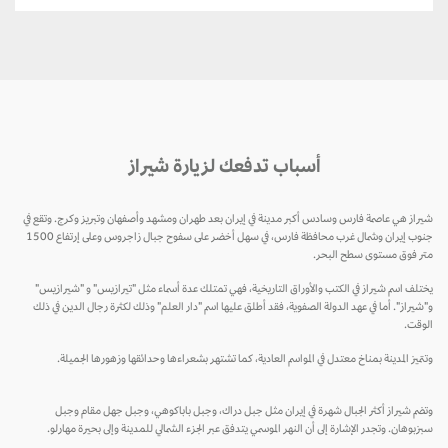
أسباب تدفعك لزيارة شيراز
شيراز هي عاصمة فارس وسادس أكبر مدينة في إيران بعد طهران ومشهد وأصفهان وتبريز وكرج. وتقع في
جنوب إيران وشمال غرب محافظة فارس، في سهل أخضر على سفوح جبال زاجروس وعلى إرتفاع 1500
متر فوق مستوى سطح البحر.
يختلف اسم شيراز في الكتب والأوراق التاريخية، فهي تمتلك عدة أسماء مثل "تيرازيس" و "شيرازيس"
و"شيراز". أما في عهد الدولة الصفوية، فقد أطلق عليها اسم "دار العلم" وذلك لكثرة رجال الدين في ذلك
الوقت.
وتتميز المدينة بمناخ معتدل في المواسم العادية، كما تشتهر بشعراءها وحدائقها وزهورها الجميلة.
وتضم شيراز أكثر الجبال شهرة في إيران مثل جبل دراك، وجبل باباكوهي، وجبل جهل مقام وجبل
سبزبوهان. وتجدر الإشارة إلى أن النهر الموسمي يتدفق عبر الجزء الشمالي للمدينة وإلى بحيرة مهارلو.