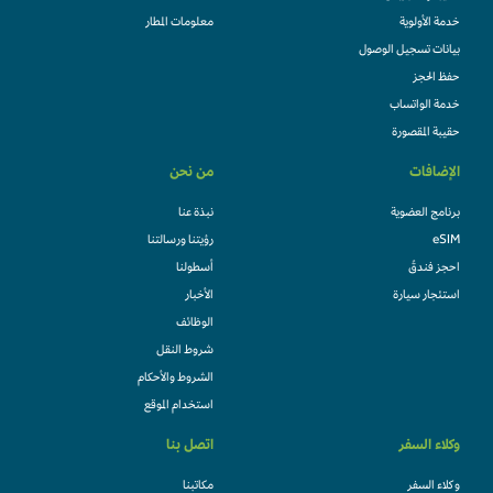
خدمة الأولوية
معلومات المطار
بيانات تسجيل الوصول
حفظ الحجز
خدمة الواتساب
حقيبة المقصورة
الإضافات
من نحن
برنامج العضوية
نبذة عنا
eSIM
رؤيتنا ورسالتنا
احجز فندقً
أسطولنا
استئجار سيارة
الأخبار
الوظائف
شروط النقل
الشروط والأحكام
استخدام الموقع
وكلاء السفر
اتصل بنا
وكلاء السفر
مكاتبنا