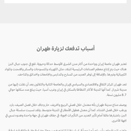
أسباب تدفعك لزيارة طهران
تعتبر طهران عاصمة إيران وواحدة من أكثر مدن الشرق الأوسط حداثة وحيوية. تقع في جنوب جبال البرز
هناك حيث يتم إنتاج معظم الصناعات الرئيسية للبلاد، مثل الكهرباء والمنسوجات والسكر والاسمنت والمواد
الكيميائية وغيرها. بالإضافة إلى توفر العديد من المسارح والمدارس والجامعات والحدائق والمتاحف.
تعد طهران المركز الثقافي والاقتصادي والسياسي لإيران والعاصمة الثانية والثلاثون بعد أن نقلت إليها من
مدينة شيراز. كما أنها المدينة الأكثر اكتظاظا بالسكان في إيران وغرب آسيا، حيث يبلغ عدد سكانها حوالي
8.7 مليون نسمة.
يوصف مناخ مدينة طهران بأنه معتدل خلال فصلي الربيع والخريف، حار وجاف خلال فصل الصيف، بارد
ورطب خلال فصل الشتاء. كما أن معدل هطول الأمطار في المدينة متوسط. ولقد تسببت سلسلة جبال
البرز، باعتبارها عائقا أمام تأثير العديد من التأثيرات الجوية، في جفاف طهران في جهة واحدة وهدوء نسبي في
الجهة الأخرى.
وتعتبر المدينة مقصداً سياحياً مشهوراً في إيران نظرًا لما تتمتع به من معالم حضارية وفنية وثقافية ضاربة في