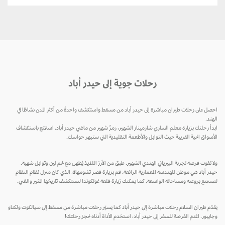
رحلات جوية إلى حيدر أباد
احصل على رحلات طيران مباشرة إلى حيدر أباد من مسقط واستكشف واحدةً من أكثر المدن نشاطًا في
الهند.
ابدأ رحلتك بزيارة معلم الساري شارمينار الشهير، رمزٌ شهير من ماضي حيدر أباد. استمتع باستكشاف
الأسواق الحية القريبة حيث التوابل والأطعمة التقليدية التي ستبهر حواسك.
ولا تفوت فرصة تجربة البيرياني الهندي الشهير. طبق من الأرز اللذيذ يُطهى مع لحم لين وتوابل شهية.
حيدر أباد هي موطن للهندسة المعمارية الرائعة. قم بزيارة قصر تشومهالا، الذي كان منزل نظام النظام
لتستمتع بروعته ومساحاته الواسعة. كما يمكنك زيارة قلعة غولكوندا لتستكشف تاريخها المثير والغني.
يقدّم طيران السلام رحلات مباشرة إلى حيدر أباد كما يسيّر رحلات مباشرة من مسقط إلى سيالكوت ولكناو
وجايبور. اغتنم الفرصة للسفر إلى حيدر أباد، استخدم الأداة أدناه لحجز رحلتك!