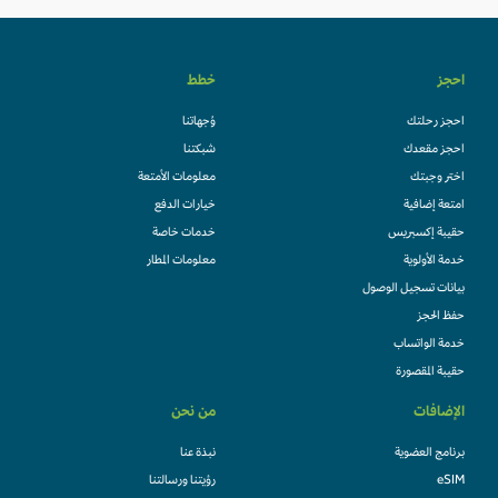
احجز
خطط
احجز رحلتك
وُجهاتنا
احجز مقعدك
شبكتنا
اختر وجبتك
معلومات الأمتعة
امتعة إضافية
خيارات الدفع
حقيبة إكسبريس
خدمات خاصة
خدمة الأولوية
معلومات المطار
بيانات تسجيل الوصول
حفظ الحجز
خدمة الواتساب
حقيبة المقصورة
الإضافات
من نحن
برنامج العضوية
نبذة عنا
eSIM
رؤيتنا ورسالتنا