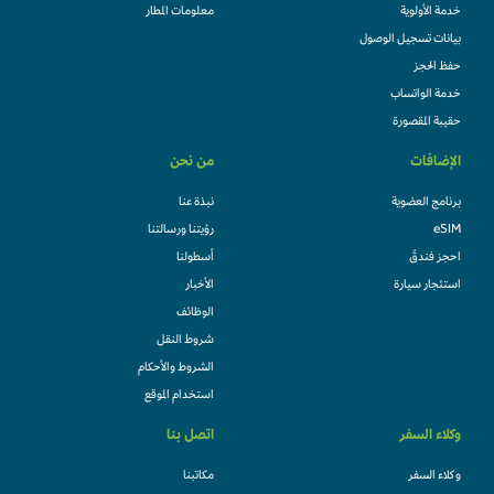
خدمة الأولوية
معلومات المطار
بيانات تسجيل الوصول
حفظ الحجز
خدمة الواتساب
حقيبة المقصورة
الإضافات
من نحن
برنامج العضوية
نبذة عنا
eSIM
رؤيتنا ورسالتنا
احجز فندقً
أسطولنا
استئجار سيارة
الأخبار
الوظائف
شروط النقل
الشروط والأحكام
استخدام الموقع
وكلاء السفر
اتصل بنا
وكلاء السفر
مكاتبنا