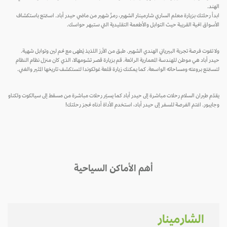
الهند.
ابدأ رحلتك بزيارة معلم الساري شارمينار الشهير، رمزٌ شهير من ماضي حيدر أباد. استمتع باستكشاف
الأسواق الحية القريبة حيث التوابل والأطعمة التقليدية التي ستبهر حواسك.
ولا تفوت فرصة تجربة البيرياني الهندي الشهير. طبق من الأرز اللذيذ يُطهى مع لحم لين وتوابل شهية.
حيدر أباد هي موطن للهندسة المعمارية الرائعة. قم بزيارة قصر تشومهالا، الذي كان منزل نظام النظام
لتستمتع بروعته ومساحاته الواسعة. كما يمكنك زيارة قلعة غولكوندا لتستكشف تاريخها المثير والغني.
يقدّم طيران السلام رحلات مباشرة إلى حيدر أباد كما يسيّر رحلات مباشرة من مسقط إلى سيالكوت ولكناو
وجايبور. اغتنم الفرصة للسفر إلى حيدر أباد، استخدم الأداة أدناه لحجز رحلتك!
أهم الأماكن السياحية
الشارمينار