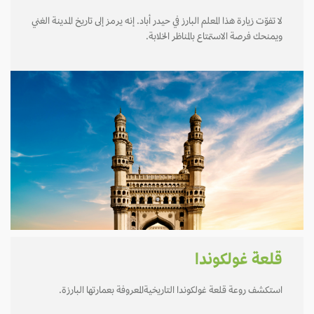
لا تفوّت زيارة هذا المعلم البارز في حيدر أباد. إنه يرمز إلى تاريخ المدينة الغني
ويمنحك فرصة الاستمتاع بالمناظر الخلابة.
قلعة غولكوندا
استكشف روعة قلعة غولكوندا التاريخيةالمعروفة بعمارتها البارزة.