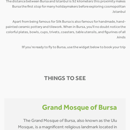
The distance between Bursa and Istanbul is 92 kilometers this proximity makes
Bursa the first stop for many holidaymakers before exploring cosmopolitan
Istanbul.
Apart from being famous for Silk Bursa is also famous for handmade, hand-
painted ceramic pottery and tilework. When in Bursa, you'll no doubt notice the
colorful plates, bowls, cups, trivets, coasters, table utensils, and figurines of all
kinds.
If you’re ready to fly to Bursa, use the widget below to book your trip!
THINGS TO SEE
Grand Mosque of Bursa
The Grand Mosque of Bursa, also known as the Ulu
Mosque, is a magnificent religious landmark located in