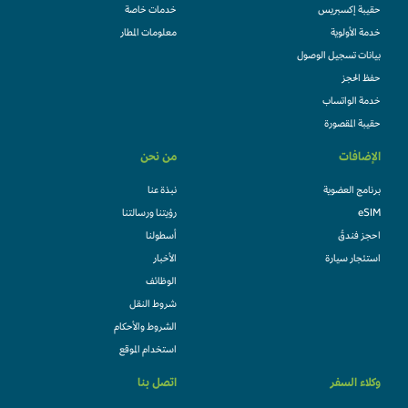
حقيبة إكسبريس
خدمات خاصة
خدمة الأولوية
معلومات المطار
بيانات تسجيل الوصول
حفظ الحجز
خدمة الواتساب
حقيبة المقصورة
الإضافات
من نحن
برنامج العضوية
نبذة عنا
eSIM
رؤيتنا ورسالتنا
احجز فندقً
أسطولنا
استئجار سيارة
الأخبار
الوظائف
شروط النقل
الشروط والأحكام
استخدام الموقع
وكلاء السفر
اتصل بنا