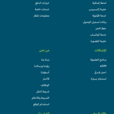
امتعة إضافية
خيارات الدفع
حقيبة إكسبريس
خدمات خاصة
خدمة الأولوية
معلومات المطار
بيانات تسجيل الوصول
حفظ الحجز
خدمة الواتساب
حقيبة المقصورة
الإضافات
من نحن
برنامج العضوية
نبذة عنا
eSIM
رؤيتنا ورسالتنا
احجز فندقً
أسطولنا
استئجار سيارة
الأخبار
الوظائف
شروط النقل
الشروط والأحكام
استخدام الموقع