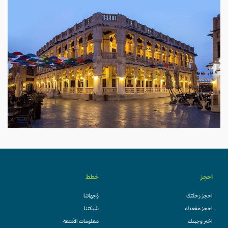
احجز
خطط
احجز رحلتك
وُجهاتنا
احجز مقعدك
شبكتنا
اختر وجبتك
معلومات الأمتعة