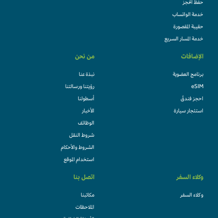
حفظ الحجز
خدمة الواتساب
حقيبة المقصورة
خدمة المسار السريع
الإضافات
من نحن
برنامج العضوية
نبذة عنا
eSIM
رؤيتنا ورسالتنا
احجز فندقً
أسطولنا
استئجار سيارة
الأخبار
الوظائف
شروط النقل
الشروط والأحكام
استخدام الموقع
وكلاء السفر
اتصل بنا
وكلاء السفر
مكاتبنا
الملاحظات