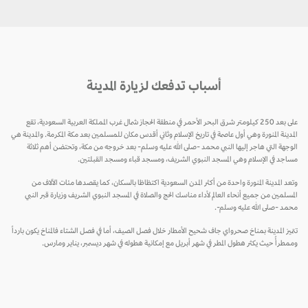
أسباب تدفعك لزيارة المدينة
على بعد 250 كيلومتر شرق البحر الأحمر في منطقة الحجاز شمال غرب المملكة العربية السعودية، تقع
المدينة المنورة وهي أول عاصمة في تاريخ الإسلام وثاني أقدس مكان للمسلمين بعد مكة المكرمة. والمدينة هي
الوجهة التي هاجر إليها النبي محمد -صلى الله عليه وسلم- بعد خروجه من مكة، وتحتضن أهم ثلاثة
مساجد في الإسلام وهي المسجد النبوي الشريف، ومسجد قباء ومسجد القبلتين.
وتعد المدينة المنورة واحدة من أكثر المدن السعودية اكتظاظا بالسكان، كما يقصدها مئات الآلاف من
المسلمين من جميع أنحاء العالم لأداء مناسك الحج والصلاة في المسجد النبوي الشريف وزيارة قبر النبي
محمد -صلى الله عليه وسلم-.
تتميز المدينة بمناخ صحرواي جاف شحيح الأمطار خلال فصل الصيف، أما في فصل الشتاء فالمناخ يكون بارداً
وممطرأً حيث يكثر هطول المطر في شهر أبريل مع إمكانية هطوله في شهر ديسمبر، يناير ومارس.