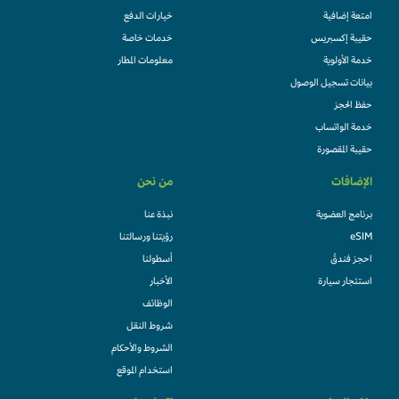
امتعة إضافية
خيارات الدفع
حقيبة إكسبريس
خدمات خاصة
خدمة الأولوية
معلومات المطار
بيانات تسجيل الوصول
حفظ الحجز
خدمة الواتساب
حقيبة المقصورة
الإضافات
من نحن
برنامج العضوية
نبذة عنا
eSIM
رؤيتنا ورسالتنا
احجز فندقً
أسطولنا
استئجار سيارة
الأخبار
الوظائف
شروط النقل
الشروط والأحكام
استخدام الموقع