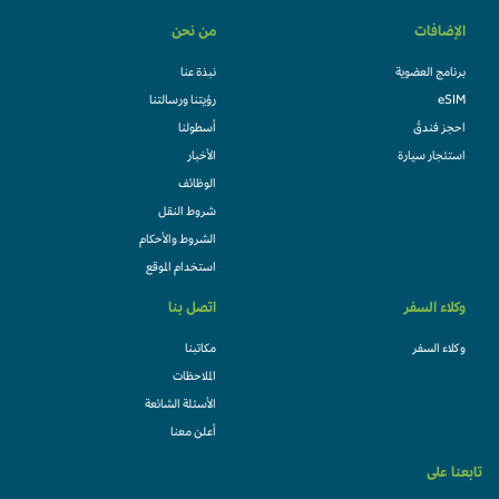
الإضافات
من نحن
برنامج العضوية
نبذة عنا
eSIM
رؤيتنا ورسالتنا
احجز فندقً
أسطولنا
استئجار سيارة
الأخبار
الوظائف
شروط النقل
الشروط والأحكام
استخدام الموقع
وكلاء السفر
اتصل بنا
وكلاء السفر
مكاتبنا
الملاحظات
الأسئلة الشائعة
أعلن معنا
تابعنا على