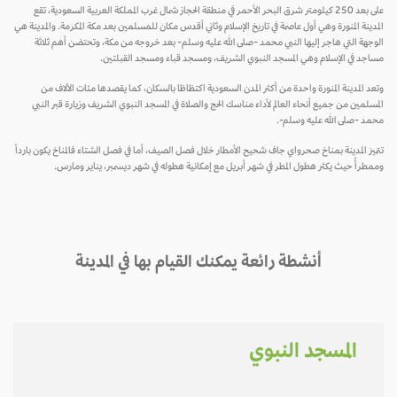
على بعد 250 كيلومتر شرق البحر الأحمر في منطقة الحجاز شمال غرب المملكة العربية السعودية، تقع
المدينة المنورة وهي أول عاصمة في تاريخ الإسلام وثاني أقدس مكان للمسلمين بعد مكة المكرمة. والمدينة هي
الوجهة التي هاجر إليها النبي محمد -صلى الله عليه وسلم- بعد خروجه من مكة، وتحتضن أهم ثلاثة
مساجد في الإسلام وهي المسجد النبوي الشريف، ومسجد قباء ومسجد القبلتين.
وتعد المدينة المنورة واحدة من أكثر المدن السعودية اكتظاظا بالسكان، كما يقصدها مئات الآلاف من
المسلمين من جميع أنحاء العالم لأداء مناسك الحج والصلاة في المسجد النبوي الشريف وزيارة قبر النبي
محمد -صلى الله عليه وسلم-.
تتميز المدينة بمناخ صحرواي جاف شحيح الأمطار خلال فصل الصيف، أما في فصل الشتاء فالمناخ يكون بارداً
وممطرأً حيث يكثر هطول المطر في شهر أبريل مع إمكانية هطوله في شهر ديسمبر، يناير ومارس.
أنشطة رائعة يمكنك القيام بها في المدينة
المسجد النبوي