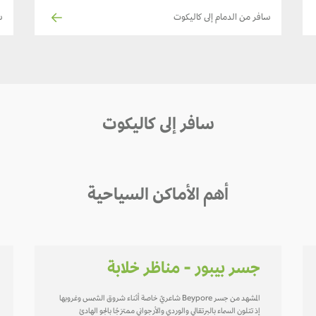
سافر من الدمام إلى كاليكوت
س
سافر إلى كاليكوت
أهم الأماكن السياحية
جسر بيبور - مناظر خلابة
المشهد من جسر Beypore شاعريٌ خاصة أثناء شروق الشمس وغروبها
إذ تتلون السماء بالبرتقالي والوردي والأرجواني ممتزجًا بالجو الهادئ