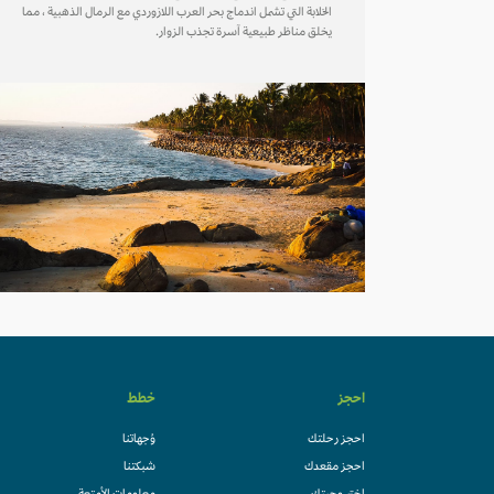
الخلابة التي تشمل اندماج بحر العرب اللازوردي مع الرمال الذهبية ، مما
يخلق مناظر طبيعية آسرة تجذب الزوار.
احجز
خطط
احجز رحلتك
وُجهاتنا
احجز مقعدك
شبكتنا