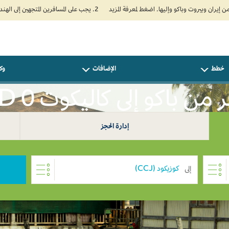
2. يجب على المسافرين المتجهين إلى الهند تعبئة نموذج الإقرار الصحي الذاتي (Air Suvidha) الإلزامي قبل موعد الوصول بـ 24 ساعة على الأقل. اضغط هنا للدخول إلى بوابة Air Suvidha.
خطط
الإضافات
وكل
من باكو إلى كاليكوت USD 0
إدارة الحجز
إلى