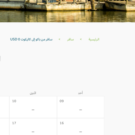
الرئيسية
>
سافر
>
سافر من باكو إلى كاليكوت USD 0
ا
أحد
اثنين
10
09
-
-
17
16
-
-