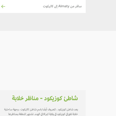
سافر من Almaty إلى كاليكوت
شاطئ كوزيكود - مناظر خلابة
يعد شاطئ كوزيكود ، المعروف أيضًا باسم شاطئ كاليكوت ، وجهة ساحلية
خلابة تقع في كوزيكود في ولاية كيرالا في الهند. تشتهر المنطقة بمناظرها