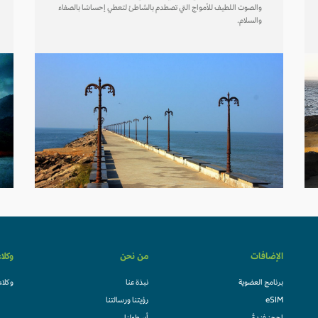
والصوت اللطيف للأمواج التي تصطدم بالشاطئ لتعطي إحساسًا بالصفاء
والسلام.
الإضافات
من نحن
وكلا
برنامج العضوية
نبذة عنا
وكلاء
eSIM
رؤيتنا ورسالتنا