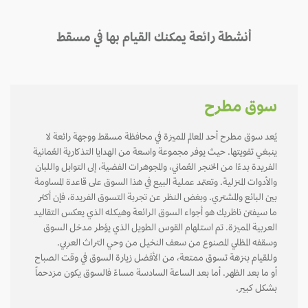
أنشطة رائعة يمكنك القيام بها في مسقط
سوق مطرح
يُعد سوق مطرح أحد المعالم المميزة في محافظة مسقط ووجهة رائعة لا
ينبغي تفويتها. حيث يوفر مجموعة واسعة من الهدايا التذكارية العُمانية
الفريدة بدءًا من الخنجر العُماني، والمجوهرات الفضية، إلى التوابل واللبان
والأدوات المنزلية. وتعتمد عملية البيع في هذا السوق على قاعدة المساومة
بين البائع والمشتري. وبغض النظر عن تجربة التسوق الفريدة، فإن أكثر
ما سيفتن ناظريك هو أجواء السوق الرائعة وهيكله الذي يعكس التقاليد
العربية المميزة. تم استلهام القوس الطويل الذي يؤطر مدخل السوق
وسقفه المظلي المصنوع من سعف النخيل من وحي التراث العربي.
وللقيام بنزهة تسوق ممتعة، من الأفضل زيارة السوق في وقت الصباح
أو ما بعد الظهر. أما بعد الساعة السادسة مساءً فالسوق يكون مزدحماً
بشكل كبير.