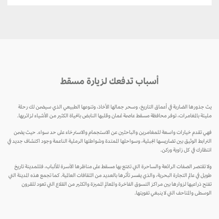
أسباب تدفعك لزيارة مسقط
يث جذورها الضاربة في أعماق التاريخ، وسحر جمالها الأخاذ، وتنوعها الطبيعي الذي سيضمن لك رحلة
مليئة بالمغامرات، توفر محافظة مسقط عاصمة عُمان وقلبها النابض بالحياة الكثير من الأشياء لزائريها.
فهي تقدم خيارات واسعة للمغامرين والباحثين عن الاستجمام والاسترخاء على حد سواء. حيث يضمن
الترابط الوثيق بين تضاريسها الجبلية، وسواحلها الممتدة وشواطئها الرملية الناعمة وجود اكتشاف جديد في
انتظارك في كل زاوية وركن.
ولا تقتصر الصفات الرائعة والساحرة التي تتمتع بها مسقط على مناظرها الآسرة للألباب، فللمدينة تاريخ
طويل في عالم التجارة البحرية، والذي يفسر تأثرها بالعديد من الثقافات العالمية. كما تجمع هذه المدينة التي
تفتح ذراعيها لزوارها بين مراكز التسوق الفاخرة والمعالم المميزة والكثير من القلاع التي تعود للقرون
الوسطى والمتاحف التي لا ينبغي تفويتها.