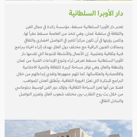
دار الأوبرا السلطانية
تعتبر دار الأوبرا السلطانية مسقط، مؤسسة رائدة في مجال الفن
والثقافة في سلطنة عُمان، وهي تتخذ من العاصمة مسقط مقراً لها.
وتكمن رؤيتها في أن تكون مركزاً للتميز في التواصل الحضاري والثقافي
ومجالات الفنون الراقية مع مختلف دول العالم، بهدف إثراء الحياة ببرامج
فنية وثقافية وتعليمية. إن الأعمال والأنشطة المتنوعة التي تقدمها دار
الأوبرا السلطانية مسقط تعرض ثراء وتنوع الإبداعات الفنية من عُمان
والمنطقة والعالم، وهي توفر مساحة كبيرة للثقافة والتنمية الاجتماعية
والاقتصادية وانعكاساتها، كما تلهم جمهورها وتغذي إبداعاتهم من خلال
البرامج المبتكرة التي تعزّز الحيوية الثقافية، وتُطلق العنان للمواهب.
فضلا عن أنها تعزز السياحة الثقافية، وتؤكد دور الفن كوسيط دبلوماسي
من خلال بث روح التقارب بين مختلف شعوب العالم، وتعزيز التواصل
والتبادل الثقافي.