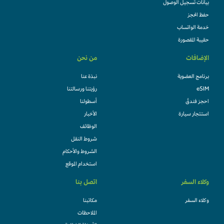
بيانات تسجيل الوصول
حفظ الحجز
خدمة الواتساب
حقيبة المقصورة
الإضافات
من نحن
برنامج العضوية
نبذة عنا
eSIM
رؤيتنا ورسالتنا
احجز فندقً
أسطولنا
استئجار سيارة
الأخبار
الوظائف
شروط النقل
الشروط والأحكام
استخدام الموقع
وكلاء السفر
اتصل بنا
وكلاء السفر
مكاتبنا
الملاحظات