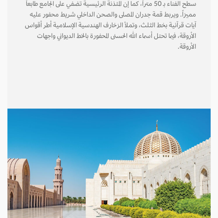
سطح الفناء بـ 50 متراً، كما إن المئذنة الرئيسية تضفي على الجامع طابعاً
مميزاً. ويربط قمة جدران المصلى والصحن الداخلي شريط محفور عليه
آيات قرآنية بخط الثلث، وتملأ الزخارف الهندسية الإسلامية أطر أقواس
الأروقة، فيما تحتل أسماء الله الحسنى المحفورة بالخط الديواني واجهات
الأروقة.