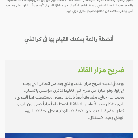
جميع أرجائها. وتختلف المدينة، التي تعتبر "ماسة خام"، اختلافاً كبيراً عن باقي المدن والبلدات الباكستانية.
ولقد صُبغت الثقافة الغنية في المدينة بخليط التأثيرات من مناطق الشرق الأوسط وآسيا الوسطى وجنوب
آسيا والغرب، فضلا عن مكانتها كمركز تجاري دولي كبير.
أنشطة رائعة يمكنك القيام بها في كراتشي
ضريح مزار القائد
يوجد في المدينة ضريح مزار القائد، والذي يعد من الأماكن التي يجب
زيارتها، وهو عبارة عن صرح كبير تخليداً لذكرى مؤسس باكستان،
محمد علي جناح، والمعروف أيضاً بالقائد العظيم. ويستقطب هذا الضريح،
الذي يشكل حجر الأساس للثقافة الباكستانية، أعداداً كبيرة من الزوار،
كما يستضيف العديد من الاحتفالات الوطنية مثل احتفالات اليوم
الوطني وعيد الاستقلال.