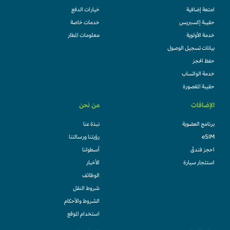
امتعة إضافية
خيارات الدفع
حقيبة إكسبريس
خدمات خاصة
خدمة الأولوية
معلومات المطار
بيانات تسجيل الوصول
حفظ الحجز
خدمة الواتساب
حقيبة المقصورة
الإضافات
من نحن
برنامج العضوية
نبذة عنا
eSIM
رؤيتنا ورسالتنا
احجز فندقً
أسطولنا
استئجار سيارة
الأخبار
الوظائف
شروط النقل
الشروط والأحكام
استخدام الموقع