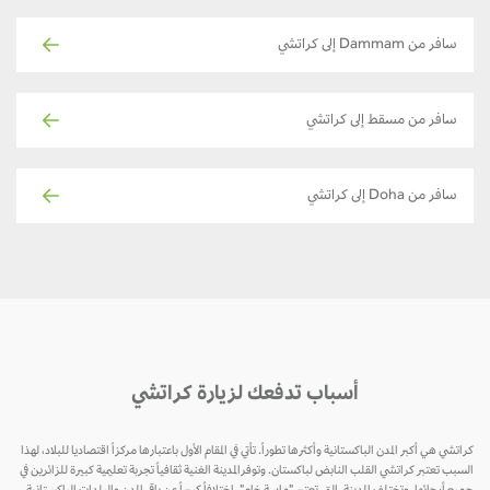
سافر من Dammam إلى كراتشي
سافر من مسقط إلى كراتشي
سافر من Doha إلى كراتشي
أسباب تدفعك لزيارة كراتشي
كراتشي هي أكبر المدن الباكستانية وأكثرها تطوراً. تأتي في المقام الأول باعتبارها مركزاً اقتصاديا للبلاد، لهذا
السبب تعتبر كراتشي القلب النابض لباكستان. وتوفرالمدينة الغنية ثقافياً تجربة تعليمية كبيرة للزائرين في