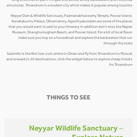
long stretches of palm-fringed shorelines, windy backwaters, and historical
structures. Trivandrum is a modern city which makes it popular among tourists.
Neyyar Dam & Wildlife Sanctuary, Padmanabhaswamy Temple, Poovar Island,
Kanakakunnu Palace, Observatory, Agasthyakoodam are some of the places
that you would want to add to your itinerary. In addition don't miss the Napier
Museum, Shanghumugham Beach, and Poover Island. For a bit of local flavor
make sure you hop on a houseboat and explore the backwaters that run
through the state.
SalamAir is the first low-cost airline in Oman and fly from Trivandrum to Muscat
and onward to 20 destinations, click the widget below to explore cheap tickets
to Trivandrum!
THINGS TO SEE
Neyyar Wildlife Sanctuary –