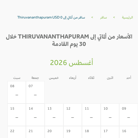
الرئيسية
>
سافر
>
سافر من ألماتي إلى Thiruvananthapuram USD 0
الأسعار من ألماتي إلى THIRUVANANTHAPURAM خلال
30 يوم القادمة
أغسطس 2026
أحد
اثنين
ثلاثاء
أربعاء
خميس
جمعة
سبت
06
05
04
03
02
08
07
-
-
-
-
-
-
-
15
14
13
12
11
10
09
-
-
-
-
-
-
-
22
21
20
19
18
17
16