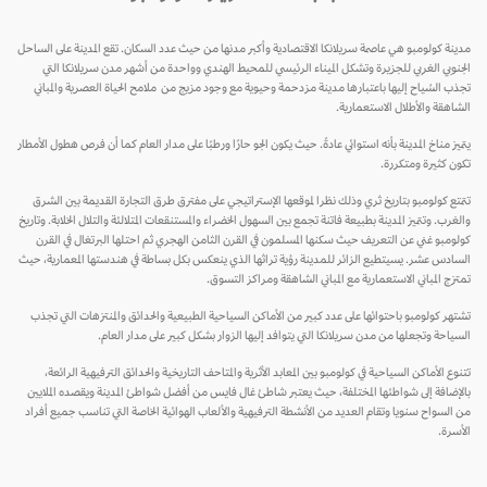
مدينة كولومبو هي عاصمة سريلانكا الاقتصادية وأكبر مدنها من حيث عدد السكان. تقع المدينة على الساحل
الجنوبي الغربي للجزيرة وتشكل الميناء الرئيسي للمحيط الهندي وواحدة من أشهر مدن سريلانكا التي
تجذب السُياح إليها باعتبارها مدينة مزدحمة وحيوية مع وجود مزيج من ملامح الحياة العصرية والمباني
الشاهقة والأطلال الاستعمارية.
يتميز مناخ المدينة بأنه استوائي عادةً. حيث يكون الجو حارًا ورطبًا على مدار العام كما أن فرص هطول الأمطار
تكون كثيرة ومتكررة.
تتمتع كولومبو بتاريخ ثري وذلك نظرا لموقعها الإستراتيجي على مفترق طرق التجارة القديمة بين الشرق
والغرب. وتتميز المدينة بطبيعة فاتنة تجمع بين السهول الخضراء والمستنقعات المتلالئة والتلال الخلابة. وتاريخ
كولومبو غني عن التعريف حيث سكنها المسلمون في القرن الثامن الهجري ثم احتلها البرتغال في القرن
السادس عشر. يسيتطيع الزائر للمدينة رؤية تراثها الذي ينعكس بكل بساطة في هندستها المعمارية، حيث
تمتزج المباني الاستعمارية مع المباني الشاهقة ومراكز التسوق.
تشتهر كولومبو باحتوائها على عدد كبير من الأماكن السياحية الطبيعية والحدائق والمنتزهات التي تجذب
السياحة وتجعلها من مدن سريلانكا التي يتوافد إليها الزوار بشكل كبير على مدار العام.
تتنوع الأماكن السياحية في كولومبو بين المعابد الأثرية والمتاحف التاريخية والحدائق الترفيهية الرائعة،
بالإضافة إلى شواطئها المختلفة، حيث يعتبر شاطئ غال فايس من أفضل شواطئ المدينة ويقصده الملايين
من السواح سنويا وتقام العديد من الأنشطة الترفيهية والألعاب الهوائية الخاصة التي تناسب جميع أفراد
الأسرة.