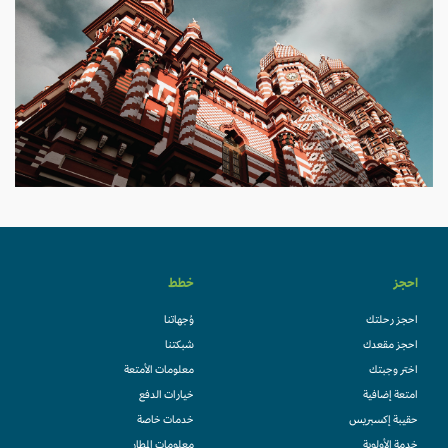
احجز
خطط
احجز رحلتك
وُجهاتنا
احجز مقعدك
شبكتنا
اختر وجبتك
معلومات الأمتعة
امتعة إضافية
خيارات الدفع
حقيبة إكسبريس
خدمات خاصة
خدمة الأولوية
معلومات المطار