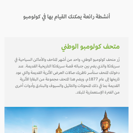
أنشطة رائعة يمكنك القيام بها في كولومبو
متحف كولومبو الوطني
زُر متحف كولومبو الوطني، واحد من أشهر المتاحف والأماكن السياحية في
سريلانكا والذي يضم بين جنباته قصة سريلانكا التاريخية القديمة. عند
دخولك المتحف ستأسر ناظريك صالات العرض الأثرية القديمة والتي عود
تاريخها إلى عام 1877م، ويضم هذا المتحف مجموعة من البقايا الأثرية
القديمة بما في ذلك المنحوتات والتماثيل والسيوف والبنادق وأدوات أخرى
من الفترة الإستعمارية للبلاد.