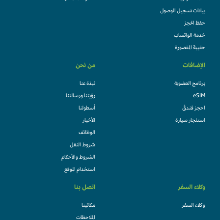
بيانات تسجيل الوصول
حفظ الحجز
خدمة الواتساب
حقيبة المقصورة
الإضافات
من نحن
برنامج العضوية
نبذة عنا
eSIM
رؤيتنا ورسالتنا
احجز فندقً
أسطولنا
استئجار سيارة
الأخبار
الوظائف
شروط النقل
الشروط والأحكام
استخدام الموقع
وكلاء السفر
اتصل بنا
وكلاء السفر
مكاتبنا
الملاحظات