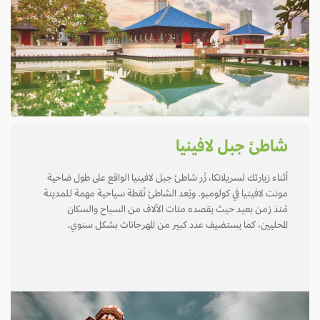
شاطئ جبل لافينيا
أثناء زيارتك لسريلانكا، زُر شاطئ جبل لافينيا الواقع على طول ضاحية
مونت لافينيا في كولومبو. ويُعد الشاطئ نُقطة سياحية مهمة للمدينة
مُنذ زمن بعيد حيث يقصده مئات الآلاف من السياح والسكان
المحليين، كما يستضيف عدد كبير من المهرجانات بشكل سنوي.