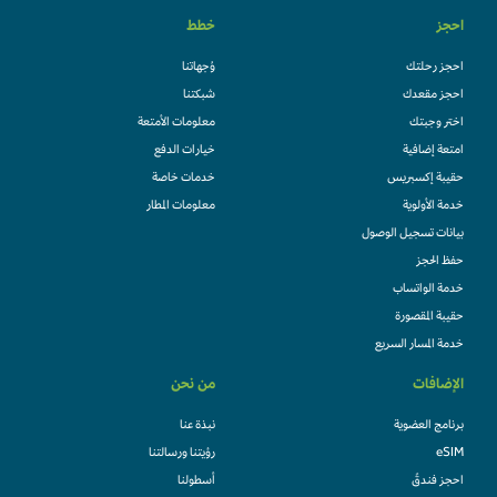
احجز
خطط
احجز رحلتك
وُجهاتنا
احجز مقعدك
شبكتنا
اختر وجبتك
معلومات الأمتعة
امتعة إضافية
خيارات الدفع
حقيبة إكسبريس
خدمات خاصة
خدمة الأولوية
معلومات المطار
بيانات تسجيل الوصول
حفظ الحجز
خدمة الواتساب
حقيبة المقصورة
خدمة المسار السريع
الإضافات
من نحن
برنامج العضوية
نبذة عنا
eSIM
رؤيتنا ورسالتنا
احجز فندقً
أسطولنا