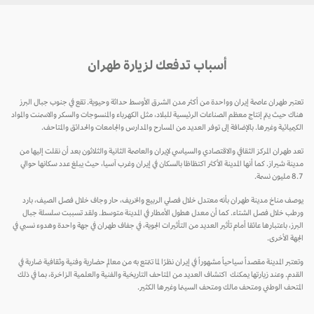
أسباب تدفعك لزيارة طهران
تعتبر طهران عاصمة إيران وواحدة من أكثر مدن الشرق الأوسط حداثة وحيوية. تقع في جنوب جبال البرز
هناك حيث يتم إنتاج معظم الصناعات الرئيسية للبلاد، مثل الكهرباء والمنسوجات والسكر والاسمنت والمواد
الكيميائية وغيرها. بالإضافة إلى توفر العديد من المسارح والمدارس والجامعات والحدائق والمتاحف.
تعد طهران المركز الثقافي والاقتصادي والسياسي لإيران والعاصمة الثانية والثلاثون بعد أن نقلت إليها من
مدينة شيراز. كما أنها المدينة الأكثر اكتظاظا بالسكان في إيران وغرب آسيا، حيث يبلغ عدد سكانها حوالي
8.7 مليون نسمة.
يوصف مناخ مدينة طهران بأنه معتدل خلال فصلي الربيع والخريف، حار وجاف خلال فصل الصيف، بارد
ورطب خلال فصل الشتاء. كما أن معدل هطول الأمطار في المدينة متوسط. ولقد تسببت سلسلة جبال
البرز، باعتبارها عائقا أمام تأثير العديد من التأثيرات الجوية، في جفاف طهران في جهة واحدة وهدوء نسبي في
الجهة الأخرى.
وتعتبر المدينة مقصداً سياحياً مشهوراً في إيران نظرًا لما تتمتع به من معالم حضارية وفنية وثقافية ضاربة في
القدم. وعند زيارتها يمكنك اكتشاف العديد من المتاحف التاريخية والفنية والعلمية الزاخرة، بما في ذلك
المتحف الوطني ومتحف مالك ومتحف السينما وغيرها الكثير.