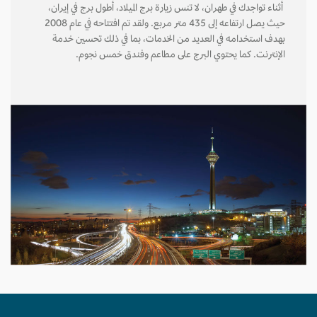
أثناء تواجدك في طهران، لا تنس زيارة برج الميلاد، أطول برج في إيران،
حيث يصل ارتفاعه إلى 435 متر مربع. ولقد تم افتتاحه في عام 2008
بهدف استخدامه في العديد من الخدمات، بما في ذلك تحسين خدمة
الإنترنت. كما يحتوي البرج على مطاعم وفندق خمس نجوم.