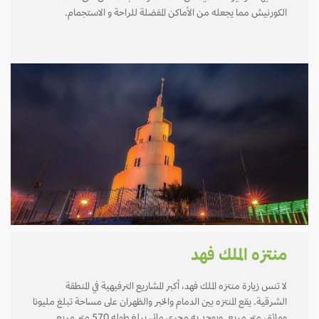
الكورنيش مما يجعله من الأماكن المفضلة للراحة و الاستجمام.
منتزه الملك فهد
لا تنس زيارة منتزه الملك فهد، أكبر المشاريع الترفيهية في المنطقة
الشرقية. يقع المنتزه بين الدمام والخبر والظهران على مساحة تبلغ مليونا
ومائتي متر مربع. ويوجد به مجرى مائي يبلغ طوله 570 متر مربع