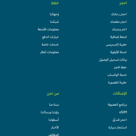
احجز
خطط
احجز رحلتك
وُجهاتنا
احجز مقعدك
شبكتنا
اختر وجبتك
معلومات الأمتعة
امتعة إضافية
خيارات الدفع
حقيبة إكسبريس
خدمات خاصة
خدمة الأولوية
معلومات المطار
بيانات تسجيل الوصول
حفظ الحجز
خدمة الواتساب
حقيبة المقصورة
الإضافات
من نحن
برنامج العضوية
نبذة عنا
eSIM
رؤيتنا ورسالتنا
احجز فندقً
أسطولنا
استئجار سيارة
الأخبار
الوظائف