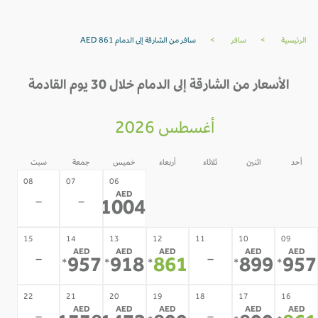
الرئيسية
>
سافر
>
سافر من الشارقة إلى الدمام AED 861
الأسعار من الشارقة إلى الدمام خلال 30 يوم القادمة
أغسطس 2026
أحد
اثنين
ثلاثاء
أربعاء
خميس
جمعة
سبت
05
04
03
02
08
07
06
AED
-
-
-
-
-
-
1004
*
15
14
13
12
11
10
09
AED
AED
AED
AED
AED
-
-
957
918
861
899
95
*
*
*
*
*
22
21
20
19
18
17
16
AED
AED
AED
AED
AED