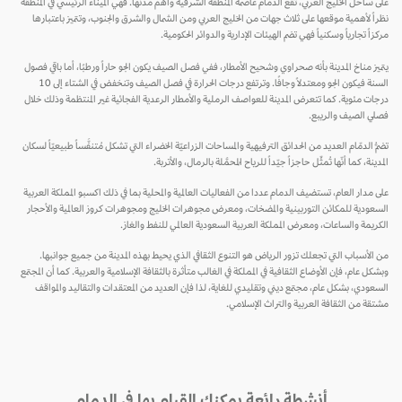
على ساحل الخليج العربي، تقع الدمام عاصمة المنطقة الشرقية وأهم مدنها. فهي الميناء الرئيسي في المنطقة
نظراً لأهمية موقعها على ثلاث جهات من الخليج العربي ومن الشمال والشرق والجنوب، وتتميز باعتبارها
مركزاً تجارياً وسكنياً فهي تضم الهيئات الإدارية والدوائر الحكومية.
يتميز مناخ المدينة بأنه صحراوي وشحيح الأمطار، ففي فصل الصيف يكون الجو حاراً ورطبًا، أما باقي فصول
السنة فيكون الجو ومعتدلاً وجافًا. وترتفع درجات الحرارة في فصل الصيف وتنخفض في الشتاء إلى 10
درجات مئوية. كما تتعرض المدينة للعواصف الرملية والأمطار الرعدية الفجائية غير المنتظمة وذلك خلال
فصلي الصيف والريبع.
تضمُّ الدمّام العديد من الحدائق الترفيهية والمساحات الزراعيّة الخضراء التي تشكل مُتنفَّساً طبيعيّاً لسكان
المدينة، كما أنّها تُمثِّل حاجزاً جيّداً للرياح المُحمَّلة بالرمال، والأتربة.
على مدار العام، تستضيف الدمام عددا من الفعاليات العالمية والمحلية بما في ذلك اكسبو المملكة العربية
السعودية للمكائن التوربينية والمضخات، ومعرض مجوهرات الخليج ومجوهرات كروز العالمية والأحجار
الكريمة والساعات، ومعرض المملكة العربية السعودية العالمي للنفط والغاز.
من الأسباب التي تجعلك تزور الرياض هو التنوع الثقافي الذي يحيط بهذه المدينة من جميع جوانبها.
وبشكل عام، فإن الأوضاع الثقافية في المملكة في الغالب متأثرة بالثقافة الإسلامية والعربية. كما أن المجتمع
السعودي، بشكل عام، مجتمع ديني وتقليدي للغاية، لذا فإن العديد من المعتقدات والتقاليد والمواقف
مشتقة من الثقافة العربية والتراث الإسلامي.