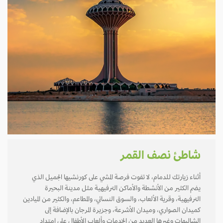
شاطئ نصف القمر
أثناء زيارتك للدمام، لا تفوت فرصة المشي على كورنشيها الجميل الذي
يضم الكثير من الأنشطة والأماكن الترفيهية مثل مدينة البحيرة
الترفيهية، وقرية الألعاب، والسوق النسائي، والمطاعم، والكثير من الميادين
كميدان الصواري، وميدان الأشرعة، وجزيرة المرجان بالإضافة إلى
الشاليهات وغيرها العديد من الخدمات وألعاب الأطفال على امتداد