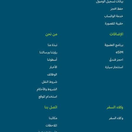
بيانات تسجيل الوصول
حفظ الحجز
خدمة الواتساب
حقيبة المقصورة
الإضافات
من نحن
برنامج العضوية
نبذة عنا
eSIM
رؤيتنا ورسالتنا
احجز فندقً
أسطولنا
استئجار سيارة
الأخبار
الوظائف
شروط النقل
الشروط والأحكام
استخدام الموقع
وكلاء السفر
اتصل بنا
وكلاء السفر
مكاتبنا
الملاحظات