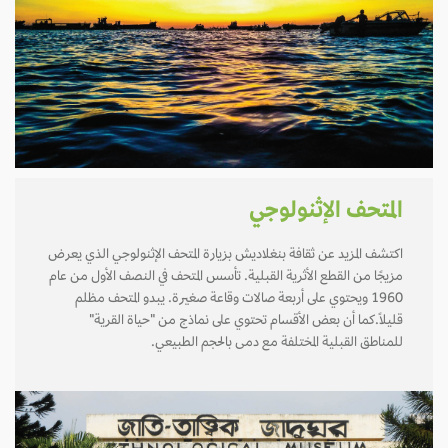
المتحف الإثنولوجي
اكتشف المزيد عن ثقافة بنغلاديش بزيارة المتحف الإثنولوجي الذي يعرض
مزيجًا من القطع الأثرية القبلية. تأسس المتحف في النصف الأول من عام
1960 ويحتوي على أربعة صالات وقاعة صغيرة. يبدو المتحف مظلم
قليلاً.كما أن بعض الأقسام تحتوي على نماذج من "حياة القرية"
للمناطق القبلية المختلفة مع دمى بالحجم الطبيعي.