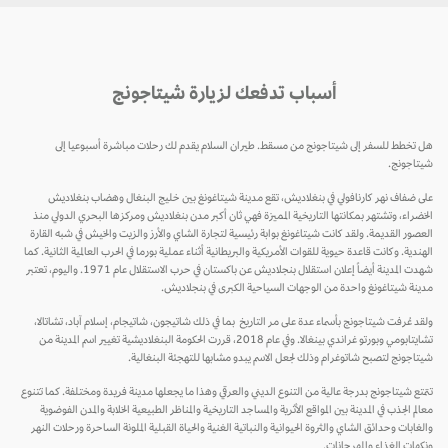
أسباب تدفعك لزيارة شيتاجونج
هل تخطط للسفر إلى شيتاجونج من مسقط. طيران السلام يقدم لك رحلات مباشرة أسبوعيا إلى
شيتاجونج.
على ضفاف نهر كارنافولي في بنغلاديش، تقع مدينة شيتاغونغ بين خليج البنغال وهضاب بنغلاديش
الخضراء، وتشتهر بمكانتها التاريخية المميزة فهي ثان أكبر مدن بنغلاديش ومركزها البحري الدولي منذ
العصور القديمة. ولقد كانت شيتاغونغ بوابة رئيسية لتجارة الشاي والأرز والزيت والخيش في شبه القارة
الهندية. وكانت قاعدة حيوية للقوات الأمريكية والبريطانية أثناء عملية بورما في الحرب العالمية الثانية. كما
شهدت المدينة أيضاً إعلان استقلال بنجلاديش عن باكستان في حرب الاستقلال عام 1971. واليوم، تعتبر
مدينة شيتاغونغ واحدة من الوجهات السياحية الكبرى في بنجلاديش.
ولقد عُرفت شيتاجونج بأسماء عدة على مر التاريخ بما في ذلك شاتيجون، شاتيجام، إسلام آباد، تشاتالا،
تشايتابومي وبورتو غراندي بينغالا. وفي عام 2018، قررت الحكومة البنغلاديشية تغيير اسم المدينة من
شيتاجونج لتصبح شاتوغرام وذلك لجعل الاسم يبدو مشابها للتهجئة البنغالية.
تتمتع شيتاجونج بدرجة عالية من التنوع الديني والعرقي وهذا ما يجعلها مدينة فريدة ومختلفة. كما تتنوع
معالم الجذب في المدينة بين المواقع الأثرية والمساجد التاريخية والمناظر الطبيعية الخلابة والمدن الفوضوية
والغابات وحدائق الشاي والثروة الحيوانية والنباتية الغنية والحياة القبلية الملونة الساحرة ورحلات النهر
ونكهات الغذاء والمهرجانات.