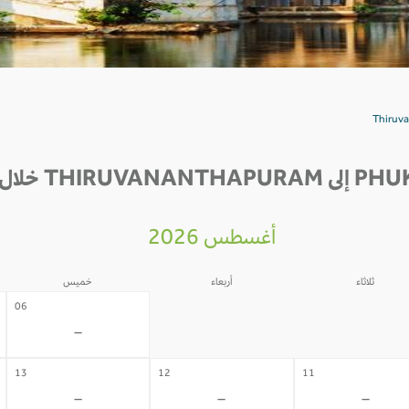
أغسطس 2026
ثلاثاء
أربعاء
خميس
05
04
06
-
-
-
13
12
11
-
-
-