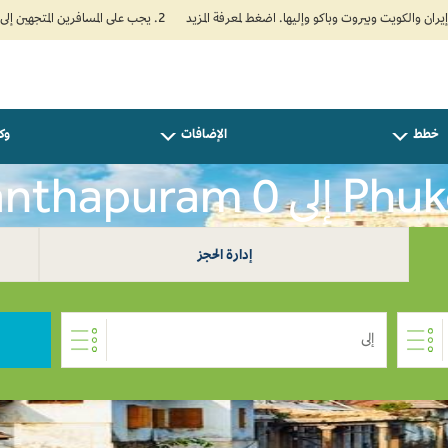
2. يجب على المسافرين المتجهين إلى الهند تعبئة نموذج الإقرار الصحي الذاتي (Air Suvidha) الإلزامي قبل موعد الوصول بـ 24 ساعة على الأقل. اضغط هنا للدخول إلى بوابة Air Suvidha.
خطط
الإضافات
وكل
إدارة الحجز
إلى