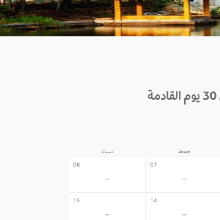
جمعة
سبت
08
07
-
-
15
14
-
-