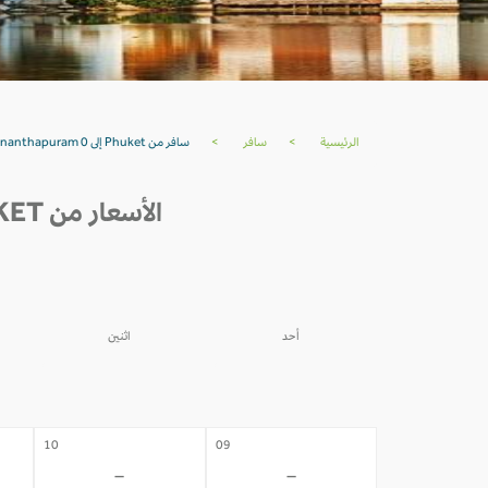
الرئيسية
>
سافر
>
سافر من Phuket إلى Thiruvananthapuram 0
الأسعار من PHUKET إلى THIRUVANANTHAPURAM خلال 30 يوم القادمة
أحد
اثنين
03
02
-
-
10
09
-
-