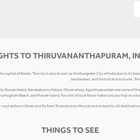
GHTS TO THIRUVANANTHAPURAM, I
 capital of Kerala. The city is also known as the Evergreen City of India due to its be
backwaters, and historical structures. Tr
 Poovar Island, Kanakakunnu Palace, Observatory, Agasthyakoodam are some of the pla
mugham Beach, and Poover Island. For a bit of local flavor make sure you hop on a ho
ow-cost airline in Oman and fly from Trivandrum to Muscat and onward to 20 destinations
THINGS TO SEE