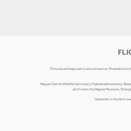
FLI
Thiruvananthapuram is also known as Trivandrum is the
Neyyar Dam & Wildlife Sanctuary, Padmanabhaswamy Temple,
don't miss the Napier Museum, Shanghu
SalamAir is the first l