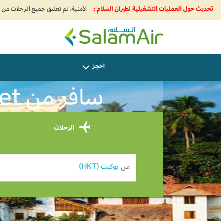
تحديث حول العمليات التشغيلية لطيران السلام :
SalamAir
احجز
سافر من Phuket إلى Thiruvananthapuram 0
الرحلات
من