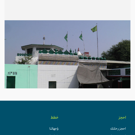
احجز
خطط
احجز رحلتك
وُجهاتنا