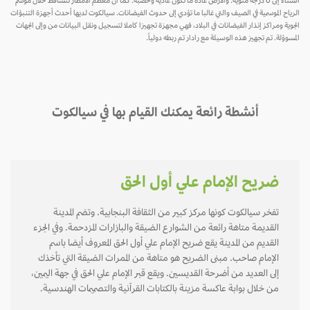
الشتاء إلى 0 درجة مئوية. والأرض عادة ما تكون عادية وخصبة. كما أن معظم الأمطار تتساقط خلال موسم
الرياح الموسمية في الصيف والتي غالبا ما تؤدي إلى حدوث الفيضانات. سيالكوت لديها أحدث أجهزة التنبؤات
الجوية ومراكز إنذار الفيضانات في البلاد، فهي مجهزة تجهيزا كاملا لتسجيل ونقل البيانات من وإلى الجهات
المسوؤلة. تم تجهيز هذه الوسيلة مع رادار تم ربطه دولياً.
أنشطة رائعة يمكنك القيام بها في سيالكوت
ضريح الإمام علي أول الحق
تفخر سيالكوت كونها مركز كبير من الثقافة البنجابية. وتضم المدينة
القديمة متاهة رائعة من الشوارع الضيقة والبازارات المزدحمة. وفي الجزء
القديم من المدينة يقع ضريح الإمام علي أول الحق المعروف أيضا باسم
الإمام صاحب. مبنى الضريح هو متاهة من الممرات الضيقة التي تأخذك
إلى العديد من أضرحة القديسين. ويقع قبر الإمام علي الحق في جهة اليمين،
من خلال بوابة عاكسة مزينة بالكتابات القرآنية والتصميمات الهندسية.