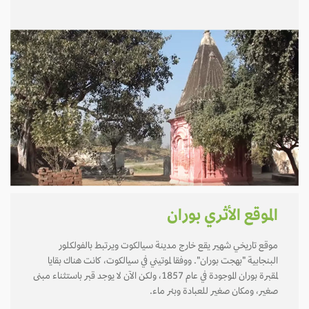
الموقع الأثري بوران
موقع تاريخي شهير يقع خارج مدينة سيالكوت ويرتبط بالفولكلور
البنجابية "بهجت بوران". ووفقا لموتيني في سيالكوت، كانت هناك بقايا
لمقبرة بوران الموجودة في عام 1857، ولكن الآن لا يوجد قبر باستثناء مبنى
صغير، ومكان صغير للعبادة وبئر ماء.