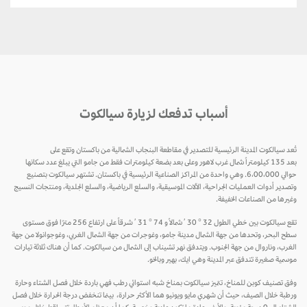
أسباب تدفعك لزيارة سيالكوت
تُعد سيالكوت المدينة الرئيسية للتصدير في مقاطعة البنجاب الشمالية من باكستان وتقع على
بعد 135 كيلومتراً شمال غرب لاهور وعلى بعد بضعة كيلومترات فقط من جامو التي يبلغ عدد سكانها
حوالي 6،00،000. وهي واحدة من المراكز الصناعية الرئيسية في باكستان. تشتهر سيالكوت بتصنيع
وتصدير أدوات العمليات الجراحية، الآلات الموسيقية، والسلع الرياضية، والسلع الجلدية، ومنتجات النسيج
وغيرها من الصناعات الخفيفة.
تقع سيالكوت بين خطي الطول 32 ° 30 ′ شمالاً و 74 ° 31 ′ شرقاً على ارتفاع 256 مترًا فوق مستوى
سطح البحر، وتحدها من جهة الشمال مدينة جامو، وغوجرات من جهة الشمال الغربي، وغوجوانولا من جهة
الغرب، وناروال من جهة الجنوب. ويتدفق نهر تشيناب إلى الشمال من سيالكوت. كما أن هناك ثلاثة تيارات
موسمية صغيرة تتدفق عبر المدينة وهي ايك، بهير وبالخو.
وفق تصنيف كوبن للمناخ، تتميز سيالكوت بمناخ شبه استوائي رطب فهي باردة خلال فصل الشتاء وحارة
ورطبة خلال الصيف، حيث أن شهري مايو ويونيو هما الأكثر حرارة، بينما تنخفض درجة الحرارة خلال فصل