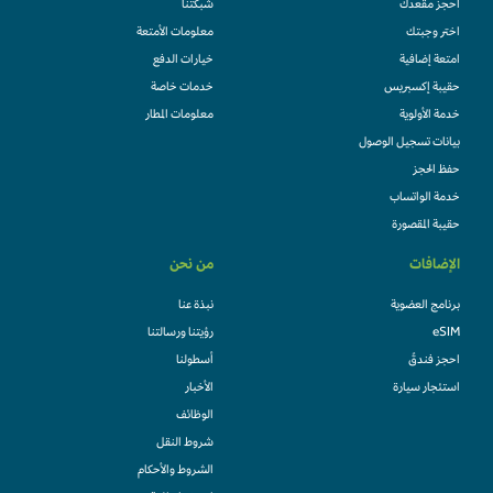
احجز مقعدك
شبكتنا
اختر وجبتك
معلومات الأمتعة
امتعة إضافية
خيارات الدفع
حقيبة إكسبريس
خدمات خاصة
خدمة الأولوية
معلومات المطار
بيانات تسجيل الوصول
حفظ الحجز
خدمة الواتساب
حقيبة المقصورة
الإضافات
من نحن
برنامج العضوية
نبذة عنا
eSIM
رؤيتنا ورسالتنا
احجز فندقً
أسطولنا
استئجار سيارة
الأخبار
الوظائف
شروط النقل
الشروط والأحكام