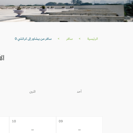
الرئيسية
>
سافر
>
سافر من بيشاور إلى كراتشي 0
الأ
أحد
اثنين
03
02
-
-
10
09
-
-