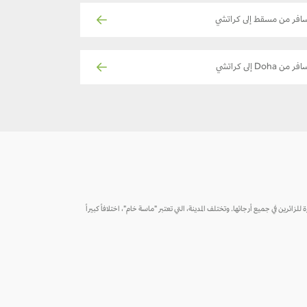
افر من مسقط إلى كراتشي
فر من Doha إلى كراتشي
 للزائرين في جميع أرجائها. وتختلف المدينة، التي تعتبر "ماسة خام"، اختلافاً كبيراً