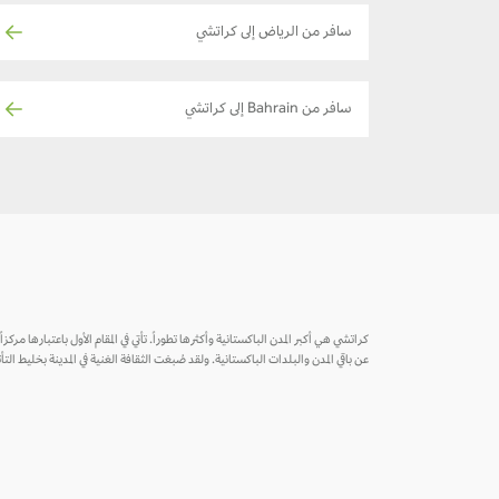
سافر من الرياض إلى كراتشي
سافر من Bahrain إلى كراتشي
كراتشي هي أكبر المدن الباكستانية وأكثرها تطوراً. تأتي في المقام الأول باعتبارها مركز
عن باقي المدن والبلدات الباكستانية. ولقد صُبغت الثقافة الغنية في المدينة بخليط