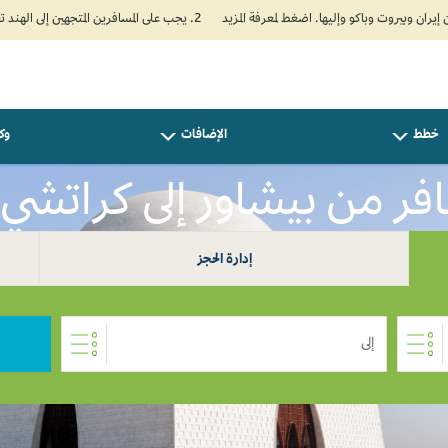
2. يجب على المسافرين المتجهين إلى الهند تعبئة نموذج الإقرار الصحي الذاتي (Air Suvidha) الإلزامي قبل موعد الوصول بـ 24 ساعة على الأقل. اضغط هنا للدخول إلى بوابة Air Suvidha.
خطط
الإضافات
وكل
فر من بيشاور إلى كراتشي 0
إدارة الحجز
إلى