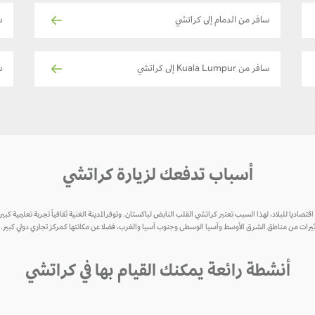
سافر من الدمام إلى كراتشي
س
سافر من Kuala Lumpur إلى كراتشي
سا
أسباب تدفعك لزيارة كراتشي
اً اقتصاديا للبلاد، لهذا السبب تعتبر كراتشي القلب النابض لباكستان. وتوفرالمدينة الغنية ثقافياً تجربة تعليمية كبيرة
 التأثيرات من مناطق الشرق الأوسط وآسيا الوسطى وجنوب آسيا والغرب، فضلا عن مكانتها كمركز تجاري دولي كبير.
أنشطة رائعة يمكنك القيام بها في كراتشي