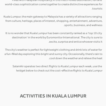
Filled with Malaysian hospitality, in this much-loved destination, fun and
world-class sophistication come together to create distinctive experiences for
tourists.
Kuala Lumpur, the main gateway to Malaysia has a variety of attractions ranging
from culture, heritage, places of interest, shopping, entertainment, adventure,
sports, business, and wellness.
It is no wonder that Kuala Lumpur has been constantly ranked as a ‘top 10 city
destination’ in the world by Euromonitor International. The city is sure to
excite, surprise and entice whoever visits it.
The city’s weather is perfect for lightweight clothing and drink lots of water for
a fun-filled day exploring this bright and sunny city. Occasionally, there's rain to
cool down the weather and relieve the heat.
SalamAir operates two direct flights to Kuala Lumpur each week, use the
widget below to check out the cost-effective flights to Kuala Lumpur!
ACTIVITIES IN KUALA LUMPUR