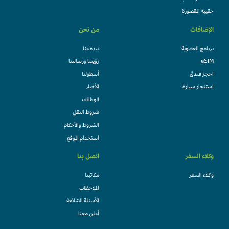
حقيبة المقصورة
الإضافات
من نحن
برنامج العضوية
نبذة عنا
eSIM
رؤيتنا ورسالتنا
احجز فندقً
أسطولنا
استئجار سيارة
الأخبار
الوظائف
شروط النقل
الشروط والأحكام
استخدام الموقع
وكلاء السفر
اتصل بنا
وكلاء السفر
مكاتبنا
الملاحظات
الأسئلة الشائعة
أعلن معنا