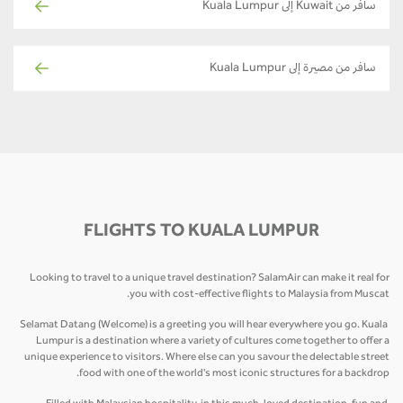
سافر من Kuwait إلى Kuala Lumpur
سافر من مصيرة إلى Kuala Lumpur
FLIGHTS TO KUALA LUMPUR
Looking to travel to a unique travel destination? SalamAir can make it real for
you with cost-effective flights to Malaysia from Muscat.
Selamat Datang (Welcome) is a greeting you will hear everywhere you go. Kuala
Lumpur is a destination where a variety of cultures come together to offer a
unique experience to visitors. Where else can you savour the delectable street
food with one of the world's most iconic structures for a backdrop.