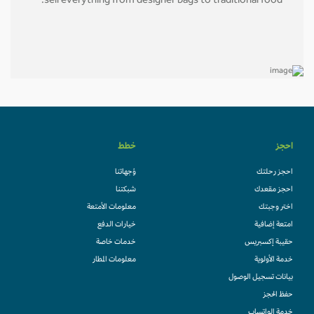
sell everything from designer bags to traditional food.
احجز
خطط
احجز رحلتك
وُجهاتنا
احجز مقعدك
شبكتنا
اختر وجبتك
معلومات الأمتعة
امتعة إضافية
خيارات الدفع
حقيبة إكسبريس
خدمات خاصة
خدمة الأولوية
معلومات المطار
بيانات تسجيل الوصول
حفظ الحجز
خدمة الواتساب