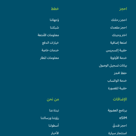
احجز
خطط
احجز رحلتك
وُجهاتنا
احجز مقعدك
شبكتنا
اختر وجبتك
معلومات الأمتعة
امتعة إضافية
خيارات الدفع
حقيبة إكسبريس
خدمات خاصة
خدمة الأولوية
معلومات المطار
بيانات تسجيل الوصول
حفظ الحجز
خدمة الواتساب
حقيبة المقصورة
الإضافات
من نحن
برنامج العضوية
نبذة عنا
eSIM
رؤيتنا ورسالتنا
احجز فندقً
أسطولنا
استئجار سيارة
الأخبار