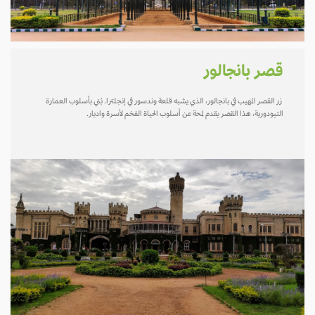
قصر بانجالور
زر القصر المهيب في بانجالور، الذي يشبه قلعة وندسور في إنجلترا. بُني بأسلوب العمارة
التيودورية، هذا القصر يقدم لمحة عن أسلوب الحياة الفخم لأسرة واديار.