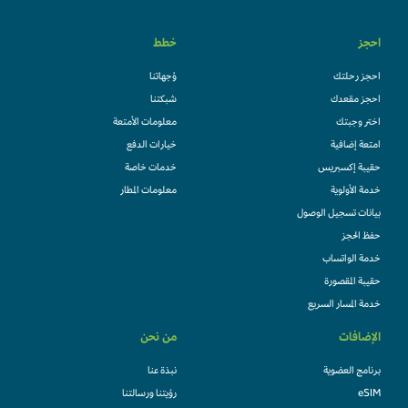
احجز
خطط
احجز رحلتك
وُجهاتنا
احجز مقعدك
شبكتنا
اختر وجبتك
معلومات الأمتعة
امتعة إضافية
خيارات الدفع
حقيبة إكسبريس
خدمات خاصة
خدمة الأولوية
معلومات المطار
بيانات تسجيل الوصول
حفظ الحجز
خدمة الواتساب
حقيبة المقصورة
خدمة المسار السريع
الإضافات
من نحن
برنامج العضوية
نبذة عنا
eSIM
رؤيتنا ورسالتنا