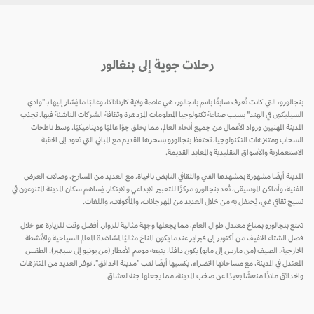
رحلات جوية إلى بنغالور
بنجالورو، التي كانت تُعرف سابقًا باسم بانجالور، هي عاصمة ولاية كارناتاكا، وغالبًا ما يُشار إليها بـ "وادي
السيليكون في الهند" بسبب صناعة تكنولوجيا المعلومات المزدهرة وثقافة الشركات الناشئة فيها. تجذب
المدينة المهنيين ورواد الأعمال من جميع أنحاء العالم، مما يخلق جوًا عالميًا وديناميكيًا. وسط ناطحات
السحاب ومتنزهات التكنولوجيا، تحتفظ بنجالورو بسحرها القديم مع المباني التي تعود إلى الحقبة
الاستعمارية والأسواق التقليدية والمعابد القديمة.
المدينة أيضًا مشهورة بمشهدها الفني والثقافي النابض بالحياة. مع العديد من المسارح، وصالات العرض
الفنية، وأماكن الموسيقى، تُعد بنجالورو مركزًا للتعبير الإبداعي والابتكار. يُساهم سكان المدينة المتنوعون في
نسيج ثقافي غني، يُحتفل به من خلال العديد من المهرجانات، والمأكولات، واللغات.
تتمتع بنجالورو بمناخ معتدل طوال العام، مما يجعلها وجهة مثالية للزوار. أفضل وقت للزيارة هو خلال
فصل الشتاء الخفيف من أكتوبر إلى فبراير عندما يكون المناخ مثاليًا لمشاهدة المعالم السياحية والأنشطة
الخارجية. الصيف (من مارس إلى مايو) يكون دافئًا، يتبعه موسم الأمطار (من يونيو إلى سبتمبر). الطقس
المعتدل في المدينة، مع مساحاتها الخضراء، يكسبها أيضًا لقب "مدينة الحدائق". توفر العديد من المتنزهات
والحدائق ملاذًا منعشًا بعيدًا عن صخب المدينة، مما يجعلها جنة لعشاق