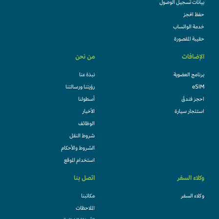
بيانات تسجيل الوصول
حفظ الحجز
خدمة الواتساب
حقيبة المقصورة
الإضافات
من نحن
برنامج العضوية
نبذة عنا
eSIM
رؤيتنا ورسالتنا
احجز فندقً
أسطولنا
استئجار سيارة
الأخبار
الوظائف
شروط النقل
الشروط والأحكام
استخدام الموقع
وكلاء السفر
اتصل بنا
وكلاء السفر
مكاتبنا
الملاحظات