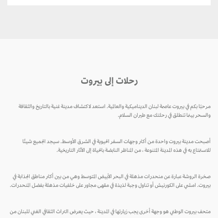
رحلات إلى بيروت
مرحبًا بكم في بيروت عاصمة لبنان الديناميكية والعالمية. استعد لاكتشاف مدينة غنية بالتاريخ والثقافة
والسحر بينما تنطلق في رحلتك مع طيران السلام.
أصبحت مدينة بيروت واحدة من أكثر وجهات السفر الحيوية في الشرق الأوسط. سيجد الجميع شيئًا
للاستمتاع به في هذه المدينة المتنوعة ، من المناظر النابضة بالحياة إلى الآثار التاريخية.
صخرة الروشة عبارة عن منحدرات مذهلة في البحر الأبيض المتوسط ​​وهي من بين أكثر مناطق الجذابة في
بيروت. امشي على الكورنيش أو تناول وجبة لذيذة في مقهى مجاور على خلفيات مذهلة بفضل المنحدرات.
متحف بيروت الوطني هو وجهة أخرى يجب زيارتها في المدينة ، حيث يعرض التراث الثقافي الغني للبنان من