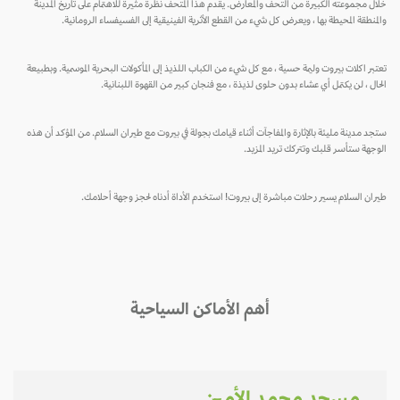
خلال مجموعته الكبيرة من التحف والمعارض. يقدم هذا المتحف نظرة مثيرة للاهتمام على تاريخ المدينة
والمنطقة المحيطة بها ، ويعرض كل شيء من القطع الأثرية الفينيقية إلى الفسيفساء الرومانية.
تعتبر اكلات بيروت وليمة حسية ، مع كل شيء من الكباب اللذيذ إلى المأكولات البحرية الموسمية. وبطبيعة
الحال ، لن يكتمل أي عشاء بدون حلوى لذيذة ، مع فنجان كبير من القهوة اللبنانية.
ستجد مدينة مليئة بالإثارة والمفاجآت أثناء قيامك بجولة في بيروت مع طيران السلام. من المؤكد أن هذه
الوجهة ستأسر قلبك وتتركك تريد المزيد.
طيران السلام يسير رحلات مباشرة إلى بيروت! استخدم الأداة أدناه لحجز وجهة أحلامك.
أهم الأماكن السياحية