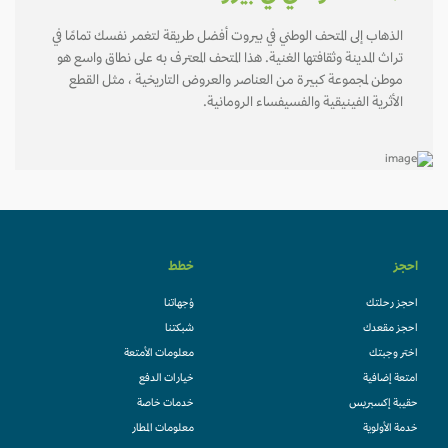
الذهاب إلى المتحف الوطني في بيروت أفضل طريقة لتغمر نفسك تمامًا في
تراث المدينة وثقافتها الغنية. هذا المتحف المعترف به على نطاق واسع هو
موطن لمجموعة كبيرة من العناصر والعروض التاريخية ، مثل القطع
الأثرية الفينيقية والفسيفساء الرومانية.
احجز
خطط
احجز رحلتك
وُجهاتنا
احجز مقعدك
شبكتنا
اختر وجبتك
معلومات الأمتعة
امتعة إضافية
خيارات الدفع
حقيبة إكسبريس
خدمات خاصة
خدمة الأولوية
معلومات المطار