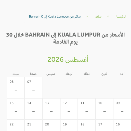
الرئيسية
>
سافر
>
سافر من Kuala Lumpur إلى Bahrain 0
الأسعار من KUALA LUMPUR إلى BAHRAIN خلال 30
يوم القادمة
أغسطس 2026
أحد
اثنين
ثلاثاء
أربعاء
خميس
جمعة
سبت
06
05
04
03
02
08
07
-
-
-
-
-
-
-
15
14
13
12
11
10
09
-
-
-
-
-
-
-
22
21
20
19
18
17
16