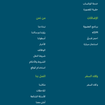
خدمة الواتساب
حقيبة المقصورة
الإضافات
من نحن
برنامج العضوية
نبذة عنا
eSIM
رؤيتنا ورسالتنا
احجز فندقً
أسطولنا
استئجار سيارة
الأخبار
الوظائف
شروط النقل
الشروط والأحكام
استخدام الموقع
وكلاء السفر
اتصل بنا
وكلاء السفر
مكاتبنا
الملاحظات
الأسئلة الشائعة
أعلن معنا