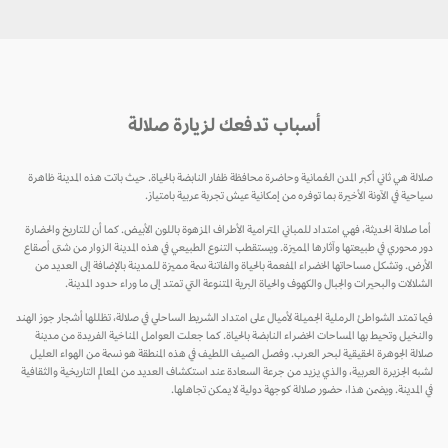
أسباب تدفعك لزيارة صلالة
صلالة هي ثاني أكبر المدن العُمانية وحاضرة محافظة ظفار النابضة بالحياة. حيث باتت هذه المدينة ظاهرة
سياحية في الآونة الأخيرة بما توفره من إمكانية عيش تجربة عربية بامتياز.
أما صلالة الحديثة، فهي امتداد للمباني المترامية الأطراف المزهوة باللون الأبيض. كما أن للتاريخ والحضارة
دور محوري في طبيعتها وآثارها المميزة. ويستقطب التنوع الطبيعي في هذه المدينة الزوار من شتى أصقاع
الأرض. وتشكل مساحاتها الخضراء المفعمة بالحياة والفاتنة سمة مميزة للمدينة بالإضافة إلى العديد من
الشلالات والبحيرات والجبال والكهوف والحياة البرية المتنوعة التي تمتد إلى ما وراء حدود المدينة.
فيما تمتد الشواطئ الرملية الجميلة لأميال على امتداد الشريط الساحلي في صلالة، تظللها أشجار جوز الهند
والنخيل وتحيط بها المساحات الخضراء النابضة بالحياة. كما جعلت العوامل المناخية الفريدة من مدينة
صلالة الجوهرة الحقيقية لبحر العرب. وفصل الصيف اللطيف في هذه المنطقة هو نسمة من الهواء العليل
لشبه الجزيرة العربية، والذي يزيد من جرعة السعادة عند استكشاف العديد من المعالم التاريخية والثقافية
في المدينة. ويضمن هذا، حضور صلالة كوجهة دولية لا يمكن تجاهلها.