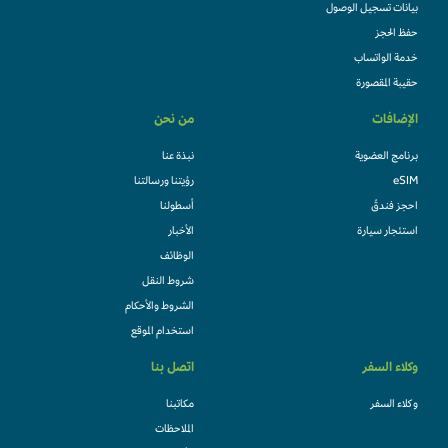
بيانات تسجيل الوصول
حفظ الحجز
خدمة الواتساب
حقيبة المقصورة
الإضافات
من نحن
برنامج العضوية
نبذة عنا
eSIM
رؤيتنا ورسالتنا
احجز فندقً
أسطولنا
استئجار سيارة
الأخبار
الوظائف
شروط النقل
الشروط والأحكام
استخدام الموقع
وكلاء السفر
اتصل بنا
وكلاء السفر
مكاتبنا
الملاحظات