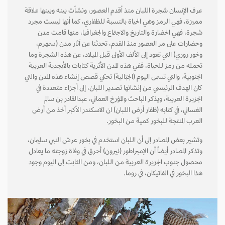
عرف الإنسان شجرة اللبان منذ أقدم العصور، ونشأت بينه وبينها علاقة
مميزة، فهي الرمز وهي الحياة بالنسبة للظفاري، كما أنها ليست مجرد
شجرة، فهي الحضارة والتاريخ والاجتماع والجغرافيا، منها قامت مدن
وحضارات على مر العصور منذ القدم، تحدثنا عن آثار مدن (سمهرم،
وخور روري) التي تعود إلى الألف الأولى قبل الميلاد، عن هذه الشجرة وما
تحمله من رمز للحياة، ففي هذه المدن الأثرية كتابات بالأبجدية العربية
الجنوبية، والتي تسمى اليوم (الجبّالية) تحكي قصص إنشاء هذه المدن والتي
كان الهدف الرئيسي من إنشائها تصدير اللبان، إلى أجزاء متعددة في
الجزيرة العربية، ويذكر الباحث والمؤرخ العماني، عبدالقادر بن سالم
الغساني، في كتابه (ظفار أرض اللبان) ان الاسكندر الأكبر أخذ من أرض
العرب المنتجة للبخور كمية من البخور.
وتشير بعض المصادر إلى أن اللبان استخدم في بخور عرش النبي سليمان،
وتذكر المصادر أيضاً أن الإمبراطور (نيرون) أحرق في وفاة زوجته ما يعادل
محصول جنوب الجزيرة العربية من اللبان، ومن الثابت إلى اليوم وجود
هذا البخور في الفاتيكان، في روما.