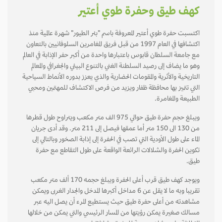
كهف طيق وحفرة طوي أعتير
اكتسبت حفرة طوي أعتير المعروفة باسم "بئر الطيور" شهرة عالمية منذ
اكتشافها في العام 1997 من قبل فريق المغامرين السلوفانيين بالتعاون
مع جامعة السلطان قابوس باعتبارها واحدة من أكبر حفر الإذابة في العالم
وهو ما يضاف إلى رصيد السلطنة الغني بالتنوع البيئي والجغرافي والمعالم
التاريخية والأثرية والمقومات الحضارية والذي يعزز بدوره الأنماط السياحية
التي تتميز بها محافظة ظفار ويزيد من فرص الاكتشاف للمهتمين ومحبي
الطبيعة والمغامرة.
ويبلغ حجم حفرة طيق حوالي 975 الف متر مكعب ويتراوح طول قطرها
من 130 الى 150 متر أما عمقها فيصل إلى 211 متر. وقد أدى جريان
الماء على طول الأودية التي تصب في الحفرة إلى إذابة الصخور وبالتالي إلى
تكوين الحفرة والشلالات الرائعة الواقعة على طول التقاطع مع حفرة
طيق.
ويوجد كهف طيق قرب أعلى الحفرة ويبلغ حجمه 170 ألف متر مكعب
تقريبا وبه ما لا يقل عن 6 مداخل أكبرها المدخل والجدار الغربى ويمكن
مشاهدته من أعلى حفرة طيق حيث يستطيع المرء أن يصل اليه عبر
مسالك صغيرة يمكن رؤيتها من المسار الرئيسي والتي يمكن من خلالها