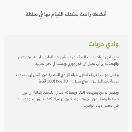
أنشطة رائعة يمكنك القيام بها في صلالة
وادي دربات
يقع وادي دربات في محافظة ظفار، ويشق هذا الوادي طريقه بين التلال
والهضاب إلى أن يصل إلى خـور روري ويصب في بحر العرب.
وخلال موسم الخريف تتحول مياه الوادي المنحدرة من الجبال إلى شـلالات
بديعة تتساقط من ارتفاع يصل إلى 30 مترًا (100 قدم).
ويمـتاز الوادي بطبيعته البكر وبغطائه النباتي الكثيف، إضافة إلى عين
طبيعية وعددا من الكهوف. وقد تبين أن غرف كهف طيق المملوءة بالماء
هي مصدر مياه الوادي.