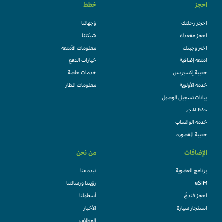
احجز
خطط
احجز رحلتك
وُجهاتنا
احجز مقعدك
شبكتنا
اختر وجبتك
معلومات الأمتعة
امتعة إضافية
خيارات الدفع
حقيبة إكسبريس
خدمات خاصة
خدمة الأولوية
معلومات المطار
بيانات تسجيل الوصول
حفظ الحجز
خدمة الواتساب
حقيبة المقصورة
الإضافات
من نحن
برنامج العضوية
نبذة عنا
eSIM
رؤيتنا ورسالتنا
احجز فندقً
أسطولنا
استئجار سيارة
الأخبار
الوظائف