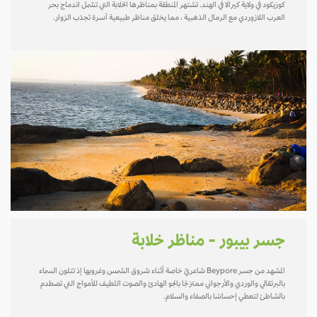
كوزيكود في ولاية كيرالا في الهند. تشتهر المنطقة بمناظرها الخلابة التي تشمل اندماج بحر
العرب اللازوردي مع الرمال الذهبية ، مما يخلق مناظر طبيعية آسرة تجذب الزوار.
جسر بيبور - مناظر خلابة
المشهد من جسر Beypore شاعريٌ خاصة أثناء شروق الشمس وغروبها إذ تتلون السماء
بالبرتقالي والوردي والأرجواني ممتزجًا بالجو الهادئ والصوت اللطيف للأمواج التي تصطدم
بالشاطئ لتعطي إحساسًا بالصفاء والسلام.