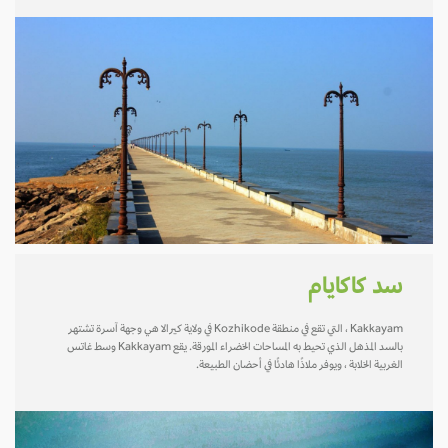
سد كاكايام
Kakkayam ، التي تقع في منطقة Kozhikode في ولاية كيرالا هي وجهة آسرة تشتهر
بالسد المذهل الذي تحيط به المساحات الخضراء المورقة. يقع Kakkayam وسط غاتس
الغربية الخلابة ، ويوفر ملاذًا هادئًا في أحضان الطبيعة.