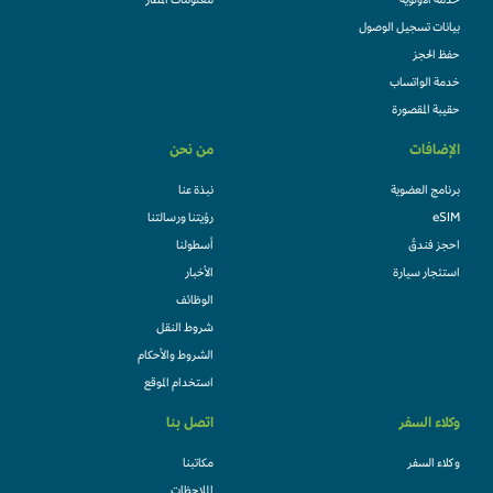
خدمة الأولوية
معلومات المطار
بيانات تسجيل الوصول
حفظ الحجز
خدمة الواتساب
حقيبة المقصورة
الإضافات
من نحن
برنامج العضوية
نبذة عنا
eSIM
رؤيتنا ورسالتنا
احجز فندقً
أسطولنا
استئجار سيارة
الأخبار
الوظائف
شروط النقل
الشروط والأحكام
استخدام الموقع
وكلاء السفر
اتصل بنا
وكلاء السفر
مكاتبنا
الملاحظات