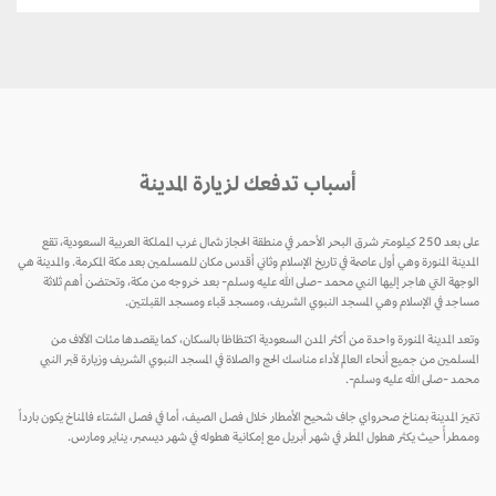
أسباب تدفعك لزيارة المدينة
على بعد 250 كيلومتر شرق البحر الأحمر في منطقة الحجاز شمال غرب المملكة العربية السعودية، تقع
المدينة المنورة وهي أول عاصمة في تاريخ الإسلام وثاني أقدس مكان للمسلمين بعد مكة المكرمة. والمدينة هي
الوجهة التي هاجر إليها النبي محمد -صلى الله عليه وسلم- بعد خروجه من مكة، وتحتضن أهم ثلاثة
مساجد في الإسلام وهي المسجد النبوي الشريف، ومسجد قباء ومسجد القبلتين.
وتعد المدينة المنورة واحدة من أكثر المدن السعودية اكتظاظا بالسكان، كما يقصدها مئات الآلاف من
المسلمين من جميع أنحاء العالم لأداء مناسك الحج والصلاة في المسجد النبوي الشريف وزيارة قبر النبي
محمد -صلى الله عليه وسلم-.
تتميز المدينة بمناخ صحرواي جاف شحيح الأمطار خلال فصل الصيف، أما في فصل الشتاء فالمناخ يكون بارداً
وممطرأً حيث يكثر هطول المطر في شهر أبريل مع إمكانية هطوله في شهر ديسمبر، يناير ومارس.