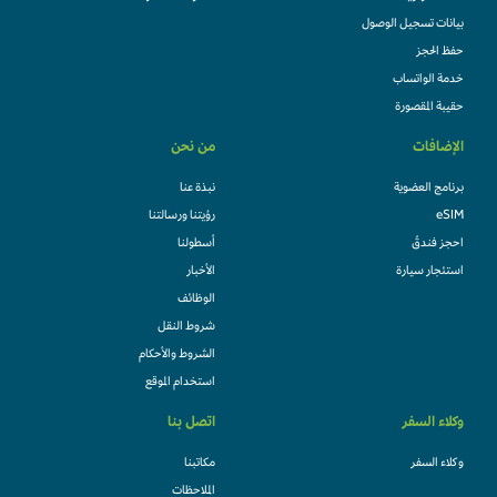
بيانات تسجيل الوصول
حفظ الحجز
خدمة الواتساب
حقيبة المقصورة
الإضافات
من نحن
برنامج العضوية
نبذة عنا
eSIM
رؤيتنا ورسالتنا
احجز فندقً
أسطولنا
استئجار سيارة
الأخبار
الوظائف
شروط النقل
الشروط والأحكام
استخدام الموقع
وكلاء السفر
اتصل بنا
وكلاء السفر
مكاتبنا
الملاحظات