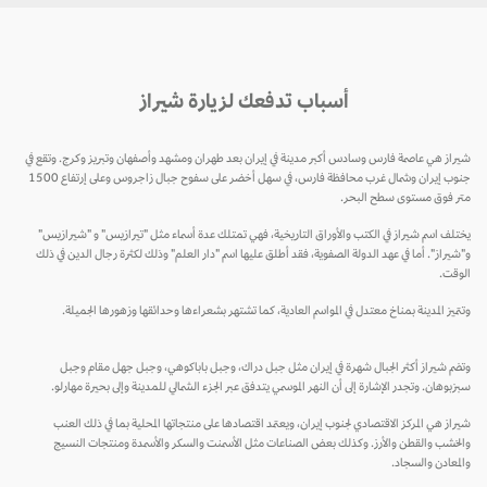
أسباب تدفعك لزيارة شيراز
شيراز هي عاصمة فارس وسادس أكبر مدينة في إيران بعد طهران ومشهد وأصفهان وتبريز وكرج. وتقع في
جنوب إيران وشمال غرب محافظة فارس، في سهل أخضر على سفوح جبال زاجروس وعلى إرتفاع 1500
متر فوق مستوى سطح البحر.
يختلف اسم شيراز في الكتب والأوراق التاريخية، فهي تمتلك عدة أسماء مثل "تيرازيس" و "شيرازيس"
و"شيراز". أما في عهد الدولة الصفوية، فقد أطلق عليها اسم "دار العلم" وذلك لكثرة رجال الدين في ذلك
الوقت.
وتتميز المدينة بمناخ معتدل في المواسم العادية، كما تشتهر بشعراءها وحدائقها وزهورها الجميلة.
وتضم شيراز أكثر الجبال شهرة في إيران مثل جبل دراك، وجبل باباكوهي، وجبل جهل مقام وجبل
سبزبوهان. وتجدر الإشارة إلى أن النهر الموسمي يتدفق عبر الجزء الشمالي للمدينة وإلى بحيرة مهارلو.
شيراز هي المركز الاقتصادي لجنوب إيران، ويعتمد اقتصادها على منتجاتها المحلية بما في ذلك العنب
والخشب والقطن والأرز. وكذلك بعض الصناعات مثل الأسمنت والسكر والأسمدة ومنتجات النسيج
والمعادن والسجاد.