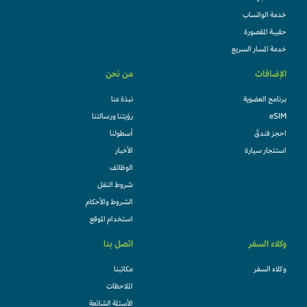
خدمة الواتساب
حقيبة المقصورة
خدمة المسار السريع
الإضافات
من نحن
برنامج العضوية
نبذة عنا
eSIM
رؤيتنا ورسالتنا
احجز فندقً
أسطولنا
استئجار سيارة
الأخبار
الوظائف
شروط النقل
الشروط والأحكام
استخدام الموقع
وكلاء السفر
اتصل بنا
وكلاء السفر
مكاتبنا
الملاحظات
الأسئلة الشائعة