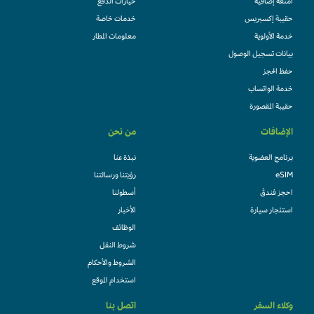
امتعة إضافية
خيارات الدفع
حقيبة إكسبريس
خدمات خاصة
خدمة الأولوية
معلومات المطار
بيانات تسجيل الوصول
حفظ الحجز
خدمة الواتساب
حقيبة المقصورة
الإضافات
من نحن
برنامج العضوية
نبذة عنا
eSIM
رؤيتنا ورسالتنا
احجز فندقً
أسطولنا
استئجار سيارة
الأخبار
الوظائف
شروط النقل
الشروط والأحكام
استخدام الموقع
وكلاء السفر
اتصل بنا