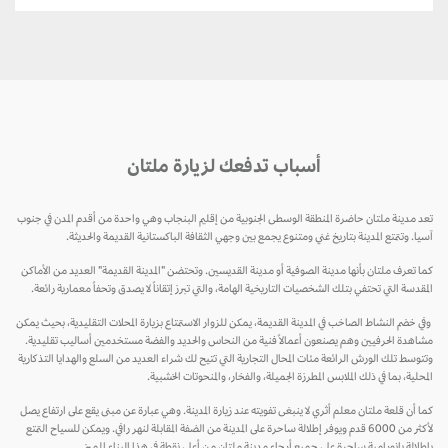
أسباب تدفعك لزيارة ملتان
تعد مدينة ملتان حاضرة المنطقة الوسطى الجنوبية من إقليم البنجاب وهي واحدة من أقدم المدن في جنوب
آسيا. وتتمتع المدينة بتاريخ غني ومتنوع يجمع بين وجهي الثقافة الباكستانية القديمة والحديثة.
كما تعرف ملتان بأنها مدينة الصوفية أو مدينة القديسين. وتحتضن "المدينة القديمة" العديد من الأماكن
المقدسة التي تحتفي بتلك الشخصيات التاريخية الهامة، والتي تبرز إتقاناً لا يصدق وتحفاً معمارية رائعة.
وفي خضم النشاط الصاخب في المدينة القديمة، يمكن للزوار الاستمتاع بزيارة المحلات التقليدية، بحيث يمكن
مشاهدة الحرفيين وهم يصنعون أعمالاً فنية من النحاس والحديد والفضة مستخدمين أساليب تقليدية.
وتتوسط تلك الورش الرائعة مئات المحال التجارية التي تتيح لك شراء العديد من السلع والهدايا التذكارية
المحلية، بما في ذلك الملابس المطرزة الجميلة، والفخار، والمنحوتات الخشبية.
كما أن قلعة ملتان معلم أثري لا ينبغى تفويته عند زيارة المدينة. وهي عبارة عن مبنى يقع على ارتفاع يصل
لأكثر من 6000 قدم ويوفر إطلالة ساحرة على المدينة من الضفة المقابلة لنهر رافي. ويمكن للسياح التمتع
بإطلالة بانورامية ساحرة على جميع أرجاء مدينة ملتان من أعلى نقطة في هذا البناء المميز.