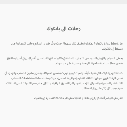
رحلات الى بانكوك
هل تخطط لزيارة بانكوك؟ يمكنك تحقيق ذلك بسهولة حيث يوفّر طيران السلام رحلات اقتصادية من
مسقط إلى بانكوك.
يحظى السياح والزوار بالعديد من التجارب الممتعة في بانكوك، التي تُعّد إحدى أهم المدن في آسيا بما تتميّز
به من معالم سياحية ساحرة، تاريخية وعصرية على حد سواء.
كما تشتهر بانكوك، التي تعرف أيضًا باسم " كرونج تيب"، بحسن الضيافة، وتمزج ما بين الصخب والهدوء في
نفس الوقت فهي موطن للثقافة التقليدية والحياة العصرية حيث يمكنك مشاهدة ناطحات السحاب
الشاهقة والعصرية والأسواق المزدحمة ومراكز التسوق الراقية جنبًا إلى جنب مع القنوات العريقة. لذلك،
سوف يجد كل زائر ما يروق له هناك.
انقر على المؤشر أدناه لإدراج بياناتك والتعرّف على الرحلات الاقتصادية إلى بانكوك