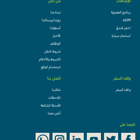
الإضافات
من نحن
برنامج العضوية
نبذة عنا
eSIM
رؤيتنا ورسالتنا
احجز فندقً
أسطولنا
استئجار سيارة
الأخبار
الوظائف
شروط النقل
الشروط والأحكام
استخدام الموقع
وكلاء السفر
اتصل بنا
وكلاء السفر
مكاتبنا
الملاحظات
الأسئلة الشائعة
أعلن معنا
تابعنا على