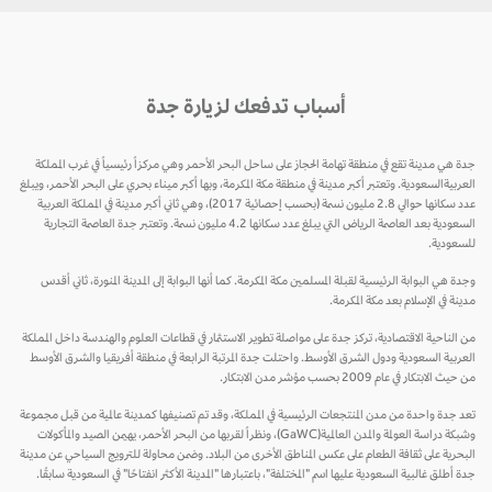
أسباب تدفعك لزيارة جدة
جدة هي مدينة تقع في منطقة تهامة الحجاز على ساحل البحر الأحمر وهي مركزاً رئيسياً في غرب المملكة
العربيةالسعودية. وتعتبر أكبر مدينة في منطقة مكة المكرمة، وبها أكبر ميناء بحري على البحر الأحمر، ويبلغ
عدد سكانها حوالي 2.8 مليون نسمة (بحسب إحصائية 2017)، وهي ثاني أكبر مدينة في المملكة العربية
السعودية بعد العاصمة الرياض التي يبلغ عدد سكانها 4.2 مليون نسمة. وتعتبر جدة العاصمة التجارية
للسعودية.
وجدة هي البوابة الرئيسية لقبلة المسلمين مكة المكرمة. كما أنها البوابة إلى المدينة المنورة، ثاني أقدس
مدينة في الإسلام بعد مكة المكرمة.
من الناحية الاقتصادية، تركز جدة على مواصلة تطوير الاستثمار في قطاعات العلوم والهندسة داخل المملكة
العربية السعودية ودول الشرق الأوسط. واحتلت جدة المرتبة الرابعة في منطقة أفريقيا والشرق الأوسط
من حيث الابتكار في عام 2009 بحسب مؤشر مدن الابتكار.
تعد جدة واحدة من مدن المنتجعات الرئيسية في المملكة، وقد تم تصنيفها كمدينة عالمية من قبل مجموعة
وشبكة دراسة العولمة والمدن العالمية(GaWC)، ونظراً لقربها من البحر الأحمر، يهيمن الصيد والمأكولات
البحرية على ثقافة الطعام على عكس المناطق الأخرى من البلاد. وضمن محاولة للترويج السياحي عن مدينة
جدة أطلق غالبية السعودية عليها اسم "المختلفة"، باعتبارها "المدينة الأكثر انفتاحًا" في السعودية سابقًا.