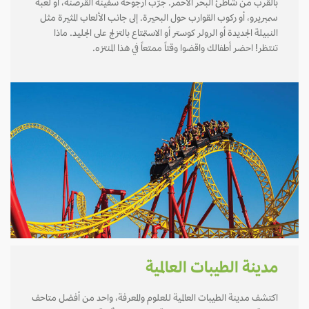
بالقرب من شاطئ البحر الأحمر. جرّب أرجوحة سفينة القرصنة، أو لعبة
سمبريرو، أو ركوب القوارب حول البحيرة. إلى جانب الألعاب المثيرة مثل
النبيلة الجديدة أو الرولر كوستر أو الاستمتاع بالتزلج على الجليد. ماذا
تنتظر! احضر أطفالك واقضوا وقتاً ممتعاً في هذا المنتزه.
مدينة الطيبات العالمية
اكتشف مدينة الطيبات العالمية للعلوم والمعرفة، واحد من أفضل متاحف