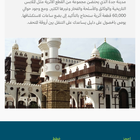
مدينة جدة الذي يحتضن مجموعة من القطع الأثرية مثل الملابس
التاريخية والوثائق والأسلحة والفخار وغيرها الكثير. ومع وجود حوالي
60,000 قطعة أثرية ستحتاج بالتأكيد إلى بضع ساعات لاستكشافها.
يوصى بالحصول على دليل يساعدك على التنقل بين أروقة المتحف.
احجز
خطط