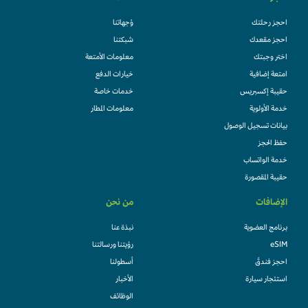
احجز رحلتك
وُجهاتنا
احجز مقعدك
شبكتنا
اختر وجبتك
معلومات الأمتعة
امتعة إضافية
خيارات الدفع
حقيبة إكسبريس
خدمات خاصة
خدمة الأولوية
معلومات المطار
بيانات تسجيل الوصول
حفظ الحجز
خدمة الواتساب
حقيبة المقصورة
الإضافات
من نحن
برنامج العضوية
نبذة عنا
eSIM
رؤيتنا ورسالتنا
احجز فندقً
أسطولنا
استئجار سيارة
الأخبار
الوظائف